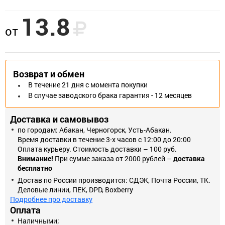
13.8
У цанги есть четыре фиксирующих сегмента и нераспорная
от
часть. Нераспорная часть дюбеля должна подбираться по
длине в соответствии с толщиной основания, в котором
делается крепеж. Складывание фиксирующих сегментов цанги
происходит в момент вкручивания в дюбель винта. От
Возврат и обмен
проворачивания внутри отверстия дюбель Молли защищают
В течение 21 дня с момента покупки
острые зубчики, которые находятся на стопорном бортике.
В случае заводского брака гарантия - 12 месяцев
Стопорный бортик не дает провалиться дюбелю внутрь
отверстия. Изготавливается дюбель «молли» из стали с
Доставка и самовывоз
гальваническим цинковым покрытием. Винты, используемые
по городам: Абакан, Черногорск, Усть-Абакан.
вместе с дюбелем, могут быть как со сферической, так и с
Время доставки в течение 3-х часов с 12:00 до 20:00
потайной головкой. Этот тип дюбелей может быть использован
Оплата курьеру. Стоимость доставки – 100 руб.
многократно.
Внимание!
При сумме заказа от 2000 рублей –
доставка
бесплатно
* Изображения товаров на фотографиях, представленных на
сайте, могут отличаться от оригиналов
Достав по России производится: СДЭК, Почта России, ТК.
Деловые линии, ПЕК, DPD, Boxberry
Подробнее про доставку
Оплата
Наличными;