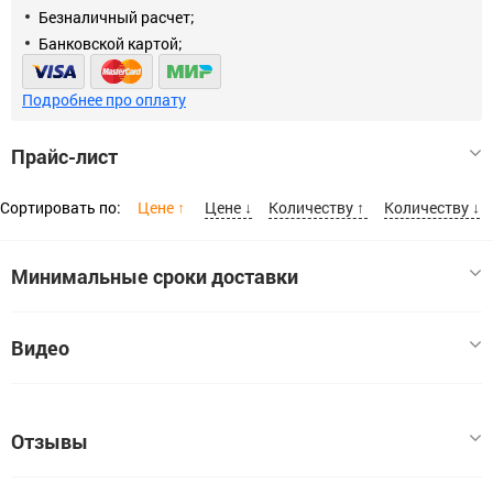
Безналичный расчет;
Банковской картой;
Подробнее про оплату
Прайс-лист
Сортировать по:
Цене ↑
Цене ↓
Количеству ↑
Количеству ↓
Минимальные сроки доставки
Размер
Видео
Анкер рамный 10*72мм для пустотелых конструкций
10x72
Код:
ЦБ-00026495
Отзывы
В наличии:
3
Цена, шт:
13.8