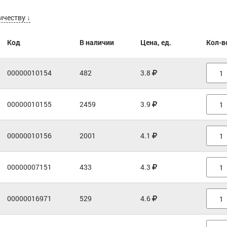
ичеству ↓
Код
В наличии
Цена, ед.
Кол-в
00000010154
482
3.8
00000010155
2459
3.9
00000010156
2001
4.1
00000007151
433
4.3
00000016971
529
4.6