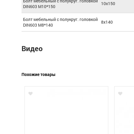
Болт мебельный с полукруг. головкой
10x150
DIN603 М10*150
Болт мебельный с полукруг. головкой
8x140
DIN603 М8*140
Видео
Похожие товары