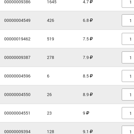
00000009386
1645
4.7
00000004549
426
6.8
00000019462
519
7.5
00000009387
278
7.9
00000004596
6
8.5
00000004550
26
8.9
00000004551
23
9
00000009394
128
9.1