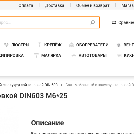
Оплата
Доставка
Обмен и возврат
Магаз
Сравне
ЛЮСТРЫ
КРЕПЁЖ
ОБОГРЕВАТЕЛИ
ВЕН
КИПИРОВКА
МАЛЯРКА
АВТОТОВАРЫ
КУХ
 с полукруглой головкой DIN 603
Болт мебельный с полукруг. головкой 
ловкой DIN603 М6*25
Описание
Болт применяется для скрепления деревянных и с