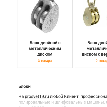
Блок двойной с
Блок дво
металлическим
металлич
диском
диском с в
3 товара
2 това
Блоки
На
prosvet19.ru
любой Клиент, профессионал
полировальные и шлифовальные машины, л