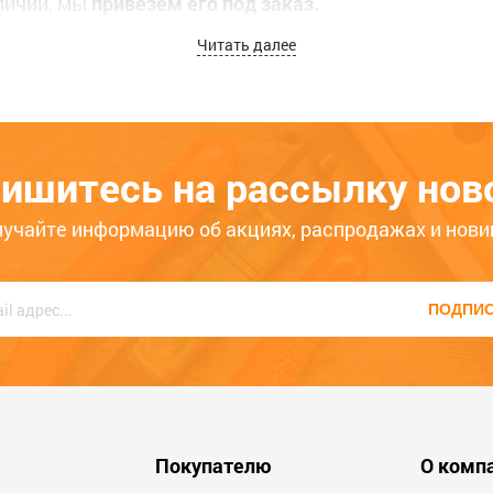
аличии, мы
привезем его под заказ.
Читать далее
нную
службу вечерней доставки
по городам Абакан, Че
 или вы хотите заказать товар, вы сможете это сдел
ный номер
8 (3902) 399-200
, КРУГЛОСУТОЧНО, наши ко
ишитесь на рассылку нов
лучайте информацию об акциях, распродажах и нови
ПОДПИ
Покупателю
О комп