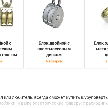
йной с
Блок двойной с
Блок о
еским
пластмассовым
мета
ертлюгом
диском
д
ра
6 товаров
2
 или любитель, всегда сможет купить шуруповерты,
обзики, и даже электрические граверы с расходник