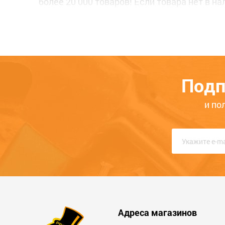
более 20 000 товаров! Если товара нет в н
В феврале 2016 года мы создали собстве
что Ваш заказ всегда будет доставлен.
Если Вам потребуется наша
консультация
,
телефону. Звоните нам прямо сейчас, еди
Подп
и по
Адреса магазинов