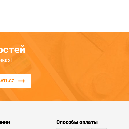
рногорск, Усть-Абакан – это гарантия того,
ать в форме обратной связи на сайте или по
нсультанты с радостью помогут Вам!
остей
нках!
САТЬСЯ
ании
Способы оплаты