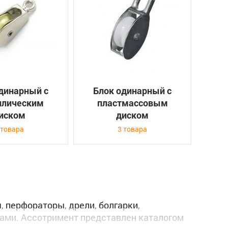
динарный с
Блок одинарный с
ллическим
пластмассовым
иском
диском
 товара
3 товара
 перфораторы, дрели, болгарки,
ами. Ассотримент представлен каталогом