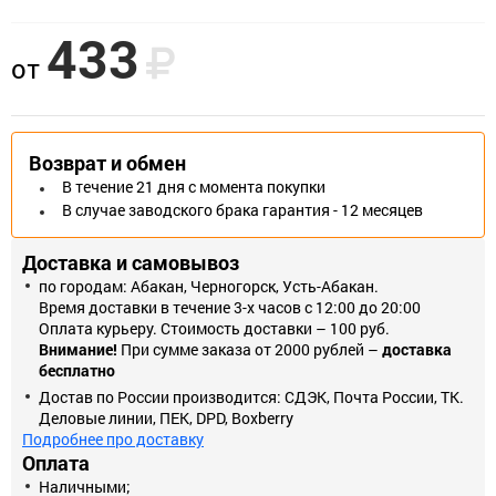
433
Технические характеристики и функции
от
Диаметр колеса: 50 мм
Грузоподъемность: 35 кг
Материал колеса: серая резина
Возврат и обмен
Материал диска: полипропилен
В течение 21 дня с момента покупки
В случае заводского брака гарантия - 12 месяцев
Посадочная ось: 8 мм
Длина втулки: 23 мм
Доставка и самовывоз
по городам: Абакан, Черногорск, Усть-Абакан.
Ширина протектора: 16 мм
Время доставки в течение 3-х часов с 12:00 до 20:00
Высота в сборе: 72 мм
Оплата курьеру. Стоимость доставки – 100 руб.
Внимание!
При сумме заказа от 2000 рублей –
доставка
Размер платформы: 50х50 мм
бесплатно
Достав по России производится: СДЭК, Почта России, ТК.
Расположение отверстий на платформе: 36х36 мм
Деловые линии, ПЕК, DPD, Boxberry
Размер отверстий: 12х6.2 мм
Подробнее про доставку
Оплата
Толщина платформы: 1.5 мм
Наличными;