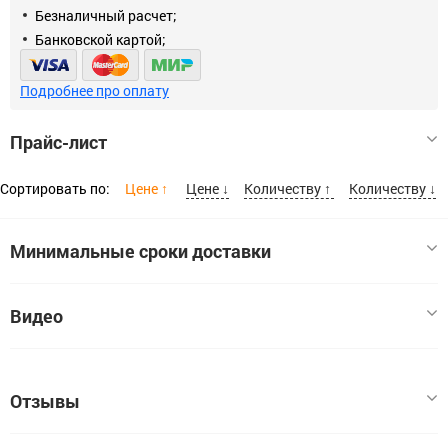
Безналичный расчет;
Банковской картой;
Подробнее про оплату
Прайс-лист
Сортировать по:
Цене ↑
Цене ↓
Количеству ↑
Количеству ↓
Минимальные сроки доставки
Габариты мм
Видео
Колесо поворотное с тормозом d=50 мм, г/п 35 кг, резина/
полипропилен, ЗУБР
50
Код:
Отзывы
ЦБ-00060658
В наличии:
1