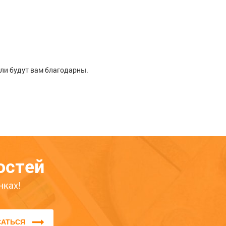
ели будут вам благодарны.
Расскажите о своём опыте
использования товара — это
остей
поможет другим покупателям
определиться с выбором. Обратите
нках!
внимание на качество, удобство,
соответствие заявленным
характеристикам.
САТЬСЯ
Мы не публикуем отзывы, которые