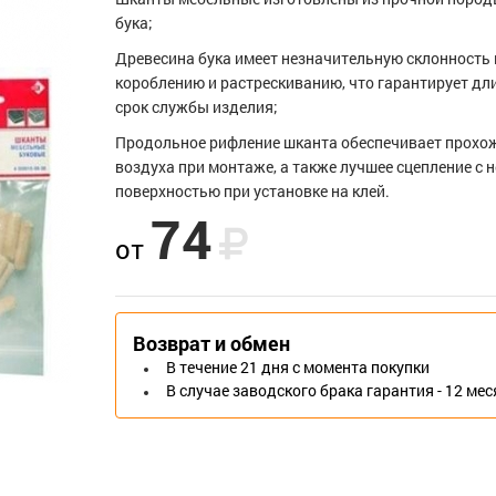
бука;
Древесина бука имеет незначительную склонность 
короблению и растрескиванию, что гарантирует д
срок службы изделия;
Продольное рифление шканта обеспечивает прохо
воздуха при монтаже, а также лучшее сцепление с 
поверхностью при установке на клей.
74
от
Возврат и обмен
В течение 21 дня с момента покупки
В случае заводского брака гарантия - 12 ме