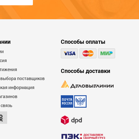
написаны большими буквами или
содержат ненормативную лексику и
оскорбления.
ании
Способы оплаты
ии
сия
тижения
Способы доставки
 выбора поставщиков
кая информация
агазинов
 связь