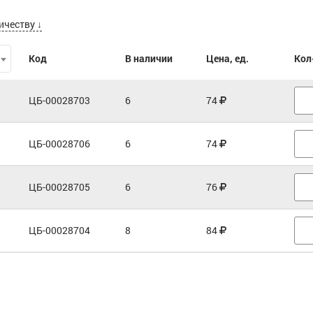
ичеству ↓
Код
В наличии
Цена, ед.
Кол
ЦБ-00028703
6
74
ЦБ-00028706
6
74
ЦБ-00028705
6
76
ЦБ-00028704
8
84