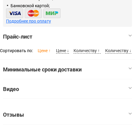
Банковской картой;
Подробнее про оплату
Прайс-лист
Сортировать по:
Цене ↑
Цене ↓
Количеству ↑
Количеству ↓
Минимальные сроки доставки
Размер
Видео
Саморез черный универсальный 3,5*19
3,5x19
Код:
00000001096
Отзывы
В наличии:
2993
Цена, шт:
0.5
У этого товара пока нет отзывов. Если вы заказывали этот
Расскажите о своём опыте использования товара — это