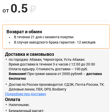
0.5
Саморез черный универсальный с частой резьбой применяют
от
для крепления различных изделий к металлическому
основанию. Например, для крепления гипсокартонных листов к
металлическому профилю. Частая резьба самореза позволяет
надежно зафиксировать его в металле. Фасфатированное
Возврат и обмен
покрытие предотвращает саморез от коррозии. Данные
В течение 21 дня с момента покупки
саморезы можно использовать без предварительного
В случае заводского брака гарантия - 12 месяцев
сверления металлического основания, если его толщина не
превышает 2 мм.
Доставка и самовывоз
по городам: Абакан, Черногорск, Усть-Абакан.
Время доставки в течение 3-х часов с 12:00 до 20:00
Оплата курьеру. Стоимость доставки – 100 руб.
Внимание!
При сумме заказа от 2000 рублей –
доставка
бесплатно
Достав по России производится: СДЭК, Почта России, ТК.
Деловые линии, ПЕК, DPD, Boxberry
Подробнее про доставку
Оплата
Наличными;
Безналичный расчет;