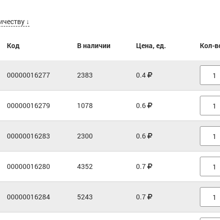
ичеству ↓
Код
В наличии
Цена, ед.
Кол-в
00000016277
2383
0.4
00000016279
1078
0.6
00000016283
2300
0.6
00000016280
4352
0.7
00000016284
5243
0.7