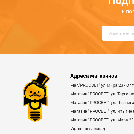
Подп
Опыт использования
Меньше месяца
Нескол
и по
Качество
Функциональность
Стоимость
Достоинства
Адреса магазинов
Маг."PROСВЕТ" ул.Мира 23 - Оп
Магазин "PROСВЕТ" ул. Торгова
Магазин "PROCBET" ул. Чертыг
Магазин "PROCBET" ул. Итыгина 
Магазин "PROСВЕТ" ул. Мира 23
Недостатки
Удаленный склад