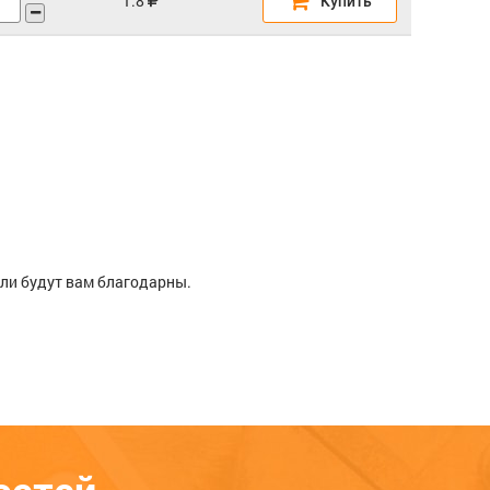
ели будут вам благодарны.
о
ям