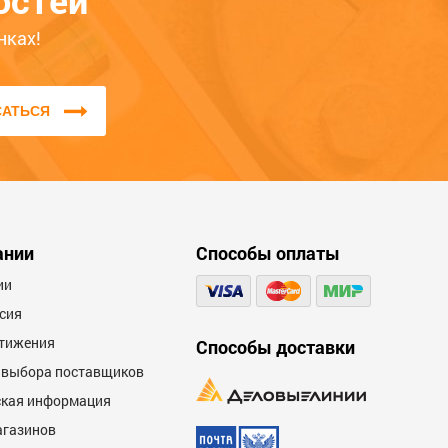
остей
братите
нках!
ство,
САТЬСЯ
оторые
и или
ксику и
ании
Способы оплаты
ии
сия
тижения
Способы доставки
 выбора поставщиков
кая информация
агазинов