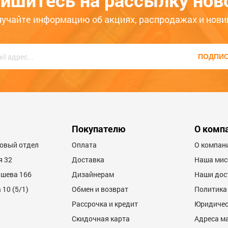
ишитесь на рассылку нов
определиться с выбором. О
ько месяцев
Больше года
лучайте информацию об акциях, распродажах и нови
внимание на качество, удоб
соответствие заявленным
характеристикам.
ПОДПИ
Мы не публикуем отзывы, к
написаны большими буквам
содержат ненормативную ле
оскорбления.
600
Покупателю
О комп
товый отдел
Оплата
О компан
я 32
Доставка
Наша мис
ашева 166
Дизайнерам
Наши дос
10 (5/1)
Обмен и возврат
Политика
Рассрочка и кредит
Юридичес
600
Скидочная карта
Адреса м