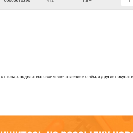
00000016290
412
1.8
тот товар, поделитесь своим впечатлением о нём, и другие покупат
ом
Расскажите о своём опыте
использования товара — эт
поможет другим покупател