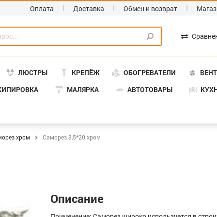
Оплата
Доставка
Обмен и возврат
Магаз
Сравне
ЛЮСТРЫ
КРЕПЁЖ
ОБОГРЕВАТЕЛИ
ВЕН
КИПИРОВКА
МАЛЯРКА
АВТОТОВАРЫ
КУХ
морез хром
Саморез 3,5*20 хром
Описание
Применение: Саморез широко используется в строи