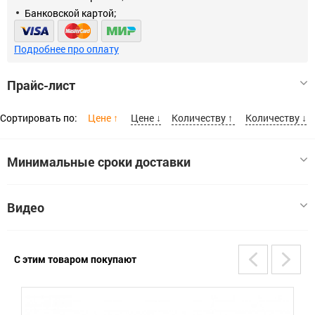
Банковской картой;
Подробнее про оплату
Прайс-лист
Сортировать по:
Цене ↑
Цене ↓
Количеству ↑
Количеству ↓
Минимальные сроки доставки
Размер
Видео
Саморез с прессшайбой сверло 4,2*13
4,2x13
Код:
00000003838
С этим товаром покупают
В наличии:
5093
Цена, шт:
0.8