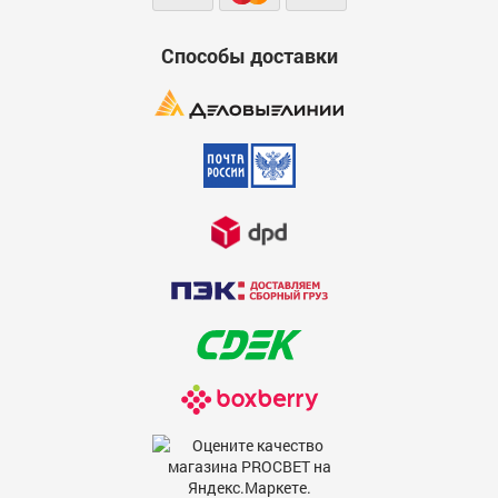
Достоинства
600
Способы доставки
Саморез с прессшайбой сверло 4,2*32
Недостатки
600
4,2x32
Код:
00000003842
В наличии:
5646
Цена, шт:
1.3
Комментарий
600