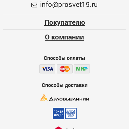
Меньше месяца
info@prosvet19.ru
9мм 5м STAYER "Profi"
Опыт использования
148
Несколько месяцев
Покупателю
00000008432
Больше года
О компании
Качество
Функциональность
Способы оплаты
Стоимость
Достоинства
600
Способы доставки