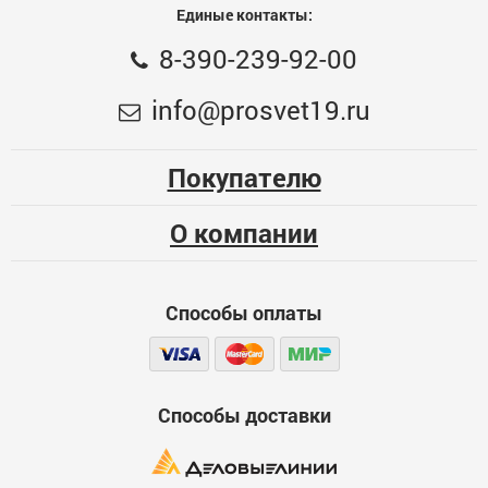
Единые контакты:
блестки,Т/БЕЛЫЙ
8-390-239-92-00
Общая оценка
Фигура светодиодная фонарь "Дети у конюшни",
info@prosvet19.ru
13х28 см, USB, музыка, Т/БЕЛЫЙ
Меньше месяца
6198
Опыт использования
Несколько месяцев
Покупателю
ЦБ-00074032
Больше года
О компании
Качество
Функциональность
Способы оплаты
Стоимость
Способы доставки
Достоинства
600