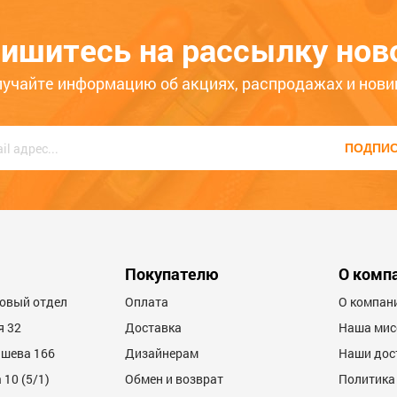
г, БЕЛЫЙ
3
213
фиксинг, Т/БЕЛЫЙ LED-20-3V
ишитесь на рассылку нов
6
ЦБ-00043343
лучайте информацию об акциях, распродажах и нови
ько месяцев
Больше года
ПОДПИ
Покупателю
О комп
товый отдел
Оплата
О компан
я 32
Доставка
Наша мис
ашева 166
Дизайнерам
Наши дос
10 (5/1)
Обмен и возврат
Политика