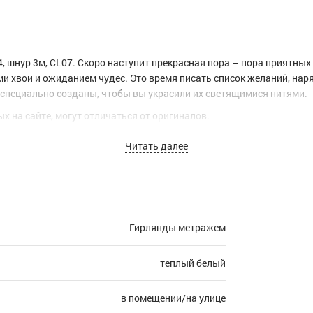
44, шнур 3м, CL07. Скоро наступит прекрасная пора – пора приятны
 хвои и ожиданием чудес. Это время писать список желаний, наряж
о специально созданы, чтобы вы украсили их светящимися нитями.
х на сайте, могут отличаться от оригиналов.
Читать далее
Гирлянды метражем
теплый белый
в помещении/на улице