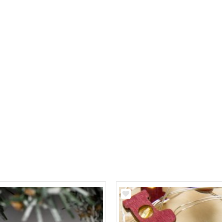
3
от -40 до +50
2700
нет