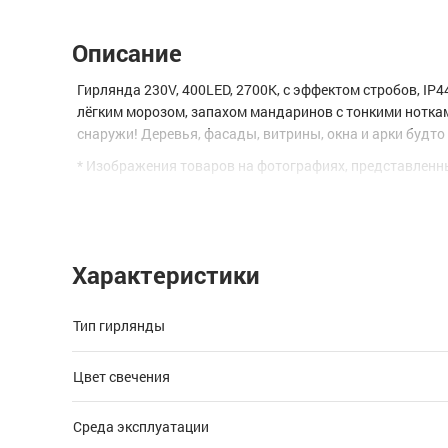
Описание
Гирлянда 230V, 400LED, 2700К, с эффектом стробов, IP
лёгким морозом, запахом мандаринов с тонкими нотками
снаружи! Деревья, фасады, витрины, окна и арки будт
* Изображения товаров на фотографиях, представленны
Характеристики
Тип гирлянды
Цвет свечения
Среда эксплуатации