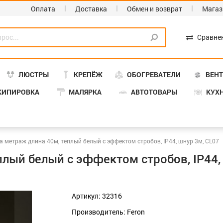
Оплата
Доставка
Обмен и возврат
Магаз
Сравне
ЛЮСТРЫ
КРЕПЁЖ
ОБОГРЕВАТЕЛИ
ВЕН
КИПИРОВКА
МАЛЯРКА
АВТОТОВАРЫ
КУХ
а метраж длина 40м, теплый белый с эффектом стробов, IP44, шнур 3м, CL07
лый белый с эффектом стробов, IP44,
Артикул: 32316
Производитель: Feron