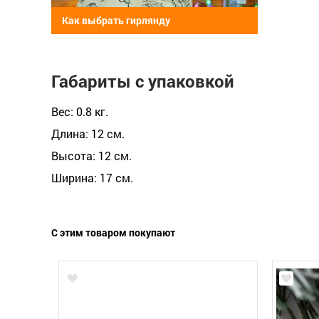
Как выбрать гирлянду
Длина шнура (м)
Диапазон рабочих температур (°C)
Габариты с упаковкой
Цветовая температура (К)
Вес: 0.8 кг.
Возможность последовательного
Длина: 12 см.
подключения до:
Высота: 12 см.
Ширина: 17 см.
С этим товаром покупают