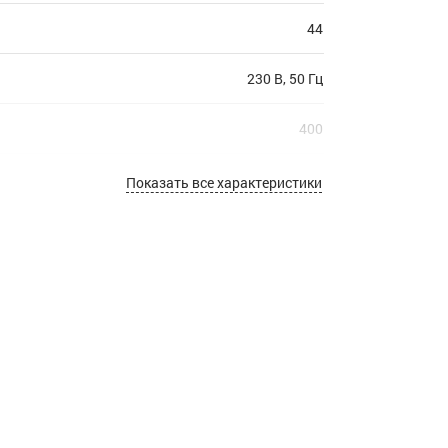
44
230 В, 50 Гц
400
LED
Показать все характеристики
зеленый
С эффектом стробов
1
40
10