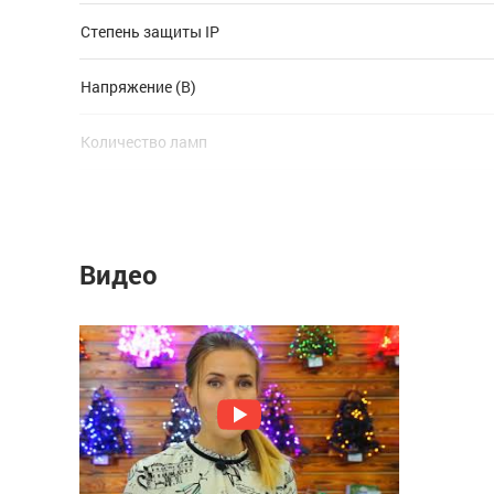
Степень защиты IP
Напряжение (В)
Количество ламп
Тип лампы
Цвет нити гирлянды
Видео
Режим работы
Количество режимов
Длина (м)
Расстояние между лампами (см)