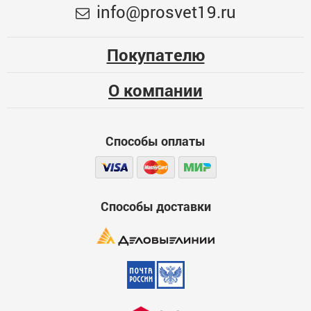
Меньше месяца
info@prosvet19.ru
4356982
1977
Опыт использования
Несколько месяцев
ЦБ-00076022
Покупателю
Больше года
О компании
Качество
Функциональность
Способы оплаты
Стоимость
Достоинства
600
Способы доставки