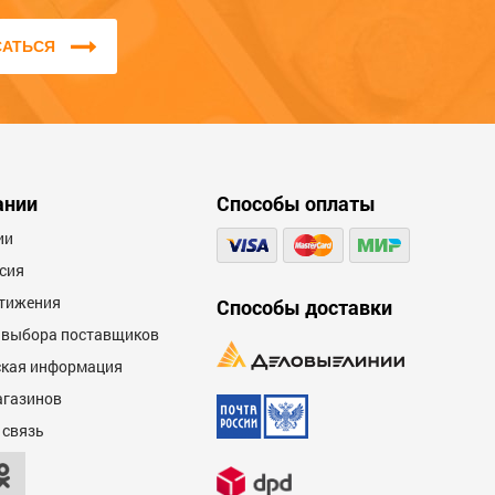
характеристикам.
САТЬСЯ
Мы не публикуем отзывы, которые
написаны большими буквами или
содержат ненормативную лексику и
оскорбления.
ании
Способы оплаты
600
ии
сия
тижения
Способы доставки
 выбора поставщиков
кая информация
агазинов
600
 связь