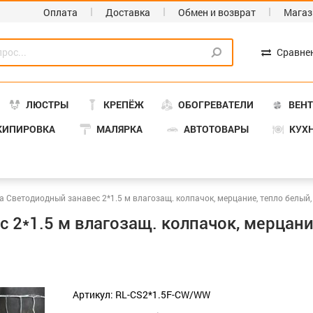
Оплата
Доставка
Обмен и возврат
Магаз
Сравне
ЛЮСТРЫ
КРЕПЁЖ
ОБОГРЕВАТЕЛИ
ВЕН
КИПИРОВКА
МАЛЯРКА
АВТОТОВАРЫ
КУХ
а Светодиодный занавес 2*1.5 м влагозащ. колпачок, мерцание, тепло белый,
2*1.5 м влагозащ. колпачок, мерцани
Артикул: RL-CS2*1.5F-CW/WW