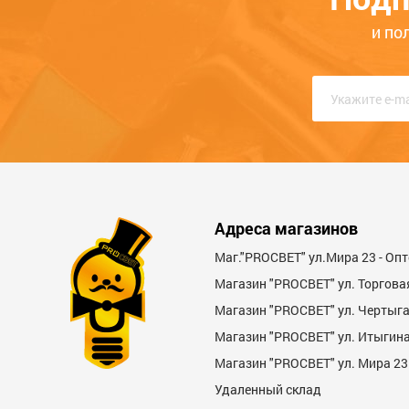
Общая оценка
ЦБ-00069087
ЦБ-0006829
и по
Опыт использования
Меньше месяца
Нескол
Качество
Функциональность
Стоимость
Адреса магазинов
Достоинства
Маг."PROСВЕТ" ул.Мира 23 - Оп
Магазин "PROСВЕТ" ул. Торгова
Магазин "PROCBET" ул. Чертыг
Магазин "PROCBET" ул. Итыгина 
Магазин "PROСВЕТ" ул. Мира 23
Удаленный склад
Недостатки