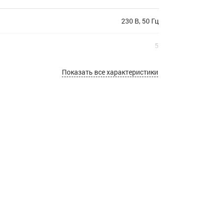
230 В, 50 Гц
5
360
Показать все характеристики
LED
7
черный
Постоянное свечение
1
2.52