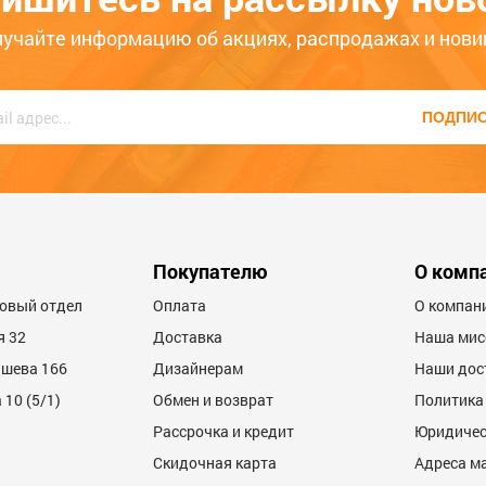
8
ЦБ-00028210
лучайте информацию об акциях, распродажах и нови
ько месяцев
Больше года
ПОДПИ
Покупателю
О комп
товый отдел
Оплата
О компан
я 32
Доставка
Наша мис
ашева 166
Дизайнерам
Наши дос
10 (5/1)
Обмен и возврат
Политика
Рассрочка и кредит
Юридичес
Скидочная карта
Адреса м