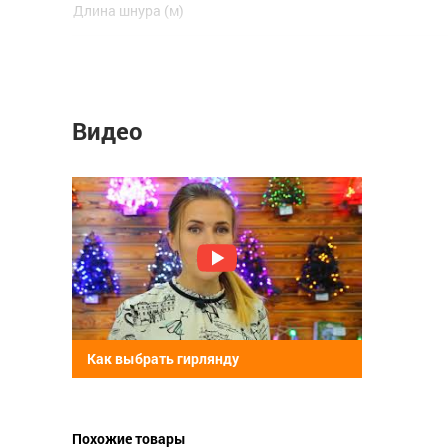
Длина шнура (м)
Мощность Вт
Количество ламп
Видео
Тип лампы
Цвет нити гирлянды
Количество режимов
Длина (м)
Как выбрать гирлянду
Похожие товары