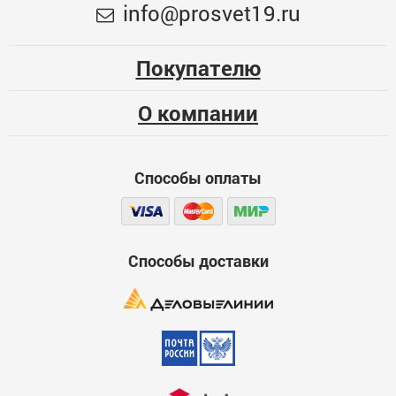
Меньше месяца
info@prosvet19.ru
720-220V, контр. 8 р, БЕЛЫЙ 1080471
Опыт использования
1153
Несколько месяцев
Покупателю
ЦБ-00032119
Больше года
О компании
Качество
Функциональность
Способы оплаты
Стоимость
Достоинства
600
Способы доставки