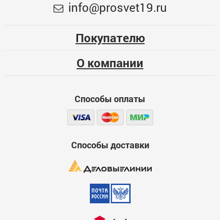
Меньше месяца
info@prosvet19.ru
LED-240-220V,мерц. Т/БЕЛЫЙ 10610451
Опыт использования
2268
Несколько месяцев
Покупателю
ЦБ-00078477
Больше года
О компании
Качество
Функциональность
Способы оплаты
Стоимость
Достоинства
600
Способы доставки