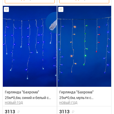
Гирлянда "Бахрома"
Гирлянда "Бахрома"
25м*0,6м, синий и белый с
25м*0,6м, мульти с
НОВЫЙ ГОД
НОВЫЙ ГОД
мерцанием, 440
мерцанием, 440
светодиодов, IP44,провод
светодиодов, IP44,провод
3113
3113