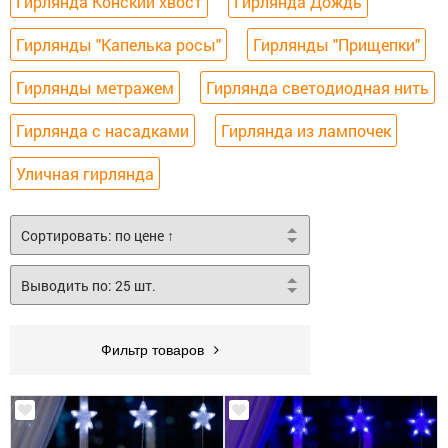
Гирлянда Конский хвост
Гирлянда Дождь
Гирлянды "Капелька росы"
Гирлянды "Прищепки"
Гирлянды метражем
Гирлянда светодиодная нить
Гирлянда с насадками
Гирлянда из лампочек
Уличная гирлянда
Фильтр товаров