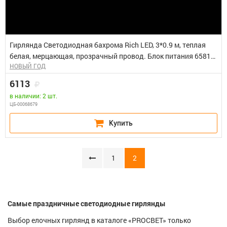
Гирлянда Светодиодная бахрома Rich LED, 3*0.9 м, теплая
белая, мерцающая, прозрачный провод. Блок питания 65818,
НОВЫЙ ГОД
65845
6113
в наличии: 2 шт.
ЦБ-00068679
1
2
Самые праздничные светодиодные гирлянды
Выбор елочных гирлянд в каталоге «PROСВЕТ» только