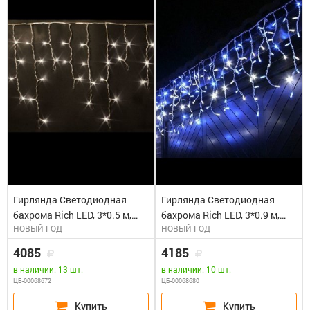
Гирлянда Светодиодная
Гирлянда Светодиодная
бахрома Rich LED, 3*0.5 м,
бахрома Rich LED, 3*0.9 м,
НОВЫЙ ГОД
НОВЫЙ ГОД
мерцающая, белая теплый
сине-белая, мерцающая,
,прозрачный провод. Блок
прозрачный провод. Блок
4085
4185
питания 65818, 65845
питания 65818, 65845
в наличии: 13 шт.
в наличии: 10 шт.
ЦБ-00068672
ЦБ-00068680