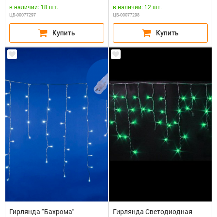
прозрачный, соединяемая,
прозрачный, соединяемая,
в наличии: 18 шт.
в наличии: 12 шт.
ULD-B25006-440/TTK BLUE-
ULD-B25006-440/TTK MULTI
ЦБ-00077297
ЦБ-00077298
WHITE
Гирлянда "Бахрома"
Гирлянда Светодиодная