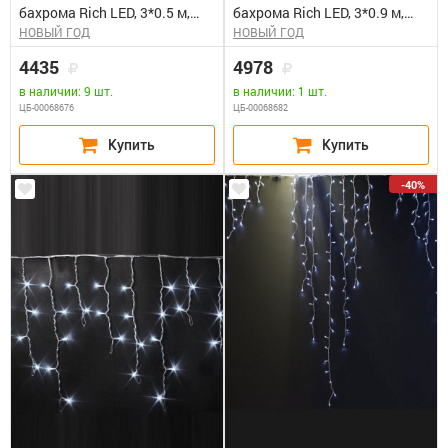
бахрома Rich LED, 3*0.5 м,
бахрома Rich LED, 3*0.9 м,
НОВЫЙ ГОД
НОВЫЙ ГОД
сине-белая, мерцающая,
влагозащитный колпачок,
прозрачный провод. Блок
мерцающая, сине-белая,
4435
4978
питания 65818, 65845
белый провод. Блок питания
в наличии: 9 шт.
в наличии: 1 шт.
65818, 65845
ЦБ-00068676
ЦБ-00068682
-40%