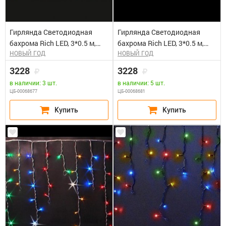
Гирлянда Светодиодная
Гирлянда Светодиодная
бахрома Rich LED, 3*0.5 м,
бахрома Rich LED, 3*0.5 м,
НОВЫЙ ГОД
НОВЫЙ ГОД
розовая, мерцающая,
фиолетовая, мерцающая,
прозрачный провод. Блок
прозрачный провод. Блок
3228
3228
питания 65818, 65845
питания 65818, 65845
в наличии: 3 шт.
в наличии: 5 шт.
ЦБ-00068677
ЦБ-00068681