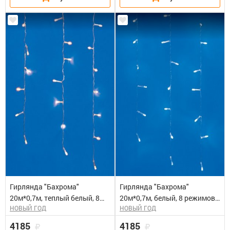
Гирлянда "Бахрома"
Гирлянда "Бахрома"
20м*0,7м, теплый белый, 8
20м*0,7м, белый, 8 режимов,
НОВЫЙ ГОД
НОВЫЙ ГОД
режимов, с пультом, 480
с пультом, 480 светодиодов,
светодиодов, 90 подвесов,
90 подвесов, IP44, шнур 3м
4185
4185