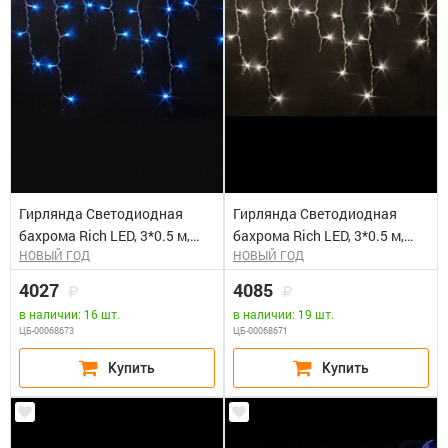
Гирлянда Светодиодная
Гирлянда Светодиодная
бахрома Rich LED, 3*0.5 м,
бахрома Rich LED, 3*0.5 м,
НОВЫЙ ГОД
НОВЫЙ ГОД
мерцающая, синяя,
мерцающая, белая,
прозрачный провод. Блок
прозрачный провод. Блок
4027
4085
питания 65818, 65845
питания 65818, 65845
в наличии: 16 шт.
в наличии: 19 шт.
ЦБ-00068673
ЦБ-00068671