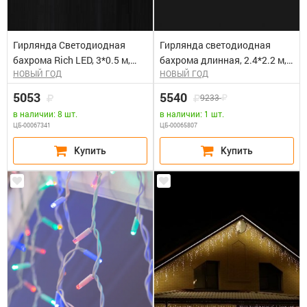
Гирлянда Светодиодная
Гирлянда светодиодная
бахрома Rich LED, 3*0.5 м,
бахрома длинная, 2.4*2.2 м,
НОВЫЙ ГОД
НОВЫЙ ГОД
влагозащ.колпачок,
влагозащ. колпачок,
мерцающая, белая, белый
мерцающая, теплая белая,
5053
5540
9233
провод. Блок питания 65818,
белый провод. RICH LED Блок
в наличии: 8 шт.
в наличии: 1 шт.
65845
питания 65818, 65845
ЦБ-00067341
ЦБ-00065807