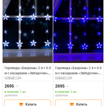
Гирлянда «Бахрома» 2.4 × 0.9
Гирлянда «Бахрома» 2.4 × 0.9
м с насадками «Звёздочки»,
м с насадками «Звёздочки»,
НОВЫЙ ГОД
НОВЫЙ ГОД
IP20, прозрачная нить, 186
IP20, прозрачная нить, 186
LED, свечение белое, 8
LED, свечение синее, 8
2695
2695
режимов, 220 В 4356974
режимов, 220 В 4356975
в наличии: 1 шт.
в наличии: 2 шт.
ЦБ-00076019
ЦБ-00076020