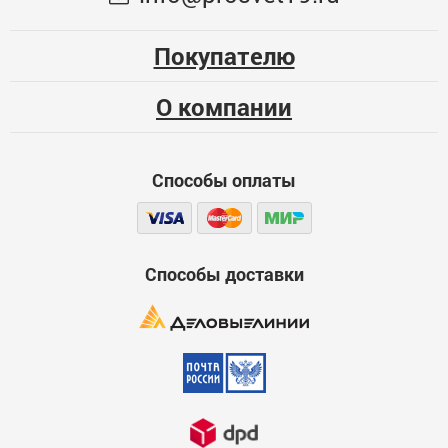
В пользу решения купить светодиодные гирлянды можно
привести множество убедительных доводов. Не будем
голословными, остановимся на следующих преимуществах:
Покупателю
рабочий ресурс — 30–100 тыс. часов;
сниженное энергопотребление (в 10 раз меньше по
О компании
сравнению с классическими лампами накаливания);
экологичность. Изделия не содержат вредных
компонентов, не требуют специальной утилизации;
простота обслуживания. Нет нужды регулярно менять
Способы оплаты
лампочки;
отсутствие нагрева, что исключает пожароопасную
ситуацию;
высокая прочность.
Способы доставки
В качестве ложки дегтя — относительно высокая цена. Но
достаточно простой математики, чтобы сравнить затраты на
обычные гирлянды и срок службы светодиодной, чтобы
вычислить выгоду. А если организация закупает гирлянды
оптом, то надолго избавится от расходов на праздничное
оформление офисов и других помещений.
При выборе праздничного украшения на окно, стену, елку или
крышу, обратите внимание на размеры гирлянды, цветность
светодиодов и назначение (интерьерная или фасадная). Даже