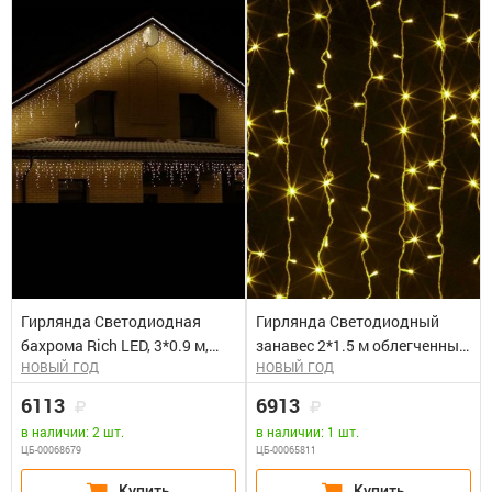
Гирлянда Светодиодная
Гирлянда Светодиодный
бахрома Rich LED, 3*0.9 м,
занавес 2*1.5 м облегченный,
НОВЫЙ ГОД
НОВЫЙ ГОД
теплая белая, мерцающая,
влагозащитный колпачок,
прозрачный провод. Блок
мерцание, желтый, белый
6113
6913
питания 65818, 65845
провод. Блок питания 65818,
в наличии: 2 шт.
в наличии: 1 шт.
65845
ЦБ-00068679
ЦБ-00065811