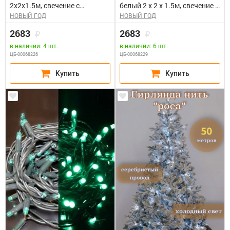
2х2х1.5м, свечение с
белый 2 х 2 х 1.5м, свечение с
НОВЫЙ ГОД
НОВЫЙ ГОД
динамикой, черный ПВХ, 136
динамикой, черный ПВХ,
LED
136LED
2683
2683
в наличии: 4 шт.
в наличии: 6 шт.
ЦБ-00068226
ЦБ-00068229