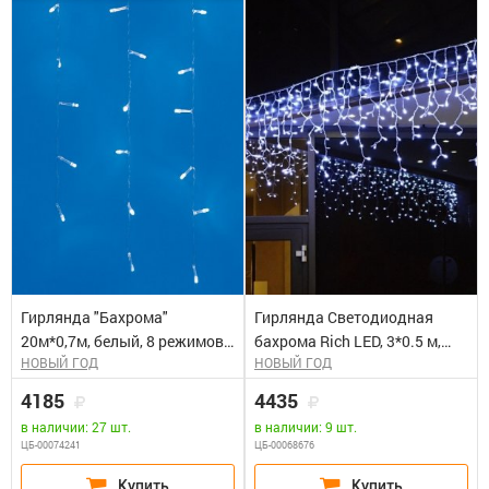
Гирлянда "Бахрома"
Гирлянда Светодиодная
20м*0,7м, белый, 8 режимов,
бахрома Rich LED, 3*0.5 м,
НОВЫЙ ГОД
НОВЫЙ ГОД
с пультом, 480 светодиодов,
сине-белая, мерцающая,
90 подвесов, IP44, шнур 3м
прозрачный провод. Блок
4185
4435
прозрачный, ULD-B20007-
питания 65818, 65845
в наличии: 27 шт.
в наличии: 9 шт.
480/DTA/RC
ЦБ-00074241
ЦБ-00068676