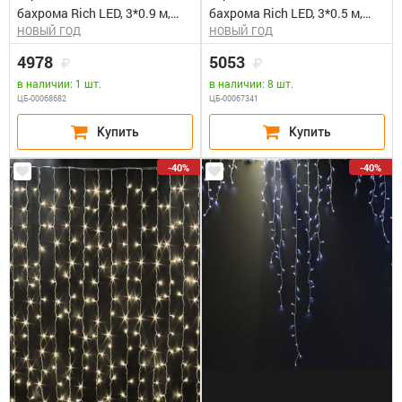
бахрома Rich LED, 3*0.9 м,
бахрома Rich LED, 3*0.5 м,
НОВЫЙ ГОД
НОВЫЙ ГОД
влагозащитный колпачок,
влагозащ.колпачок,
мерцающая, сине-белая,
мерцающая, белая, белый
4978
5053
белый провод. Блок питания
провод. Блок питания 65818,
в наличии: 1 шт.
в наличии: 8 шт.
65818, 65845
65845
ЦБ-00068682
ЦБ-00067341
-40%
-40%