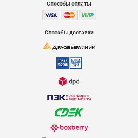
простота обслуживания. Нет нужды регулярно менять
Способы оплаты
лампочки;
отсутствие нагрева, что исключает пожароопасную
ситуацию;
высокая прочность.
Способы доставки
В качестве ложки дегтя — относительно высокая цена. Но
достаточно простой математики, чтобы сравнить затраты на
обычные гирлянды и срок службы светодиодной, чтобы
вычислить выгоду. А если организация закупает гирлянды
оптом, то надолго избавится от расходов на праздничное
оформление офисов и других помещений.
При выборе праздничного украшения на окно, стену, елку или
крышу, обратите внимание на размеры гирлянды, цветность
светодиодов и назначение (интерьерная или фасадная). Даже
монохромное свечение выглядит потрясающе ярко и
празднично, но если хочется чего-то более разноцветного,
есть широкий выбор лампочек на любой вкус. Управление
подсветкой осуществляется контроллером. Обратите
внимание на число рабочих режимов, форму (с насадками в
виде сфер, сосулек и пр.), размер плафонов, цвет кабеля.
Качество представленных гирлянд отличное — можно смело
выбирать новое украшение к предстоящим праздникам!