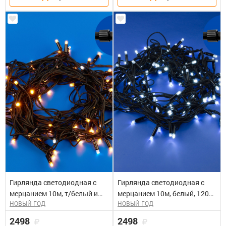
Гирлянда светодиодная с
Гирлянда светодиодная с
мерцанием 10м, т/белый и
мерцанием 10м, белый, 120
НОВЫЙ ГОД
НОВЫЙ ГОД
белый, 120 светодиодов,
светодиодов, IP67,провод
IP67,провод черный ULD-
черный ULD-S10000-120/TBK
2498
2498