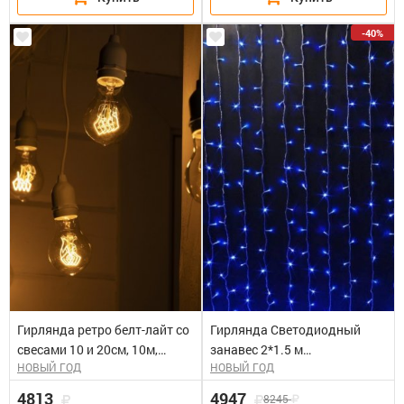
-40%
Гирлянда ретро белт-лайт со
Гирлянда Светодиодный
свесами 10 и 20см, 10м,
занавес 2*1.5 м
НОВЫЙ ГОД
НОВЫЙ ГОД
белая
влагозащитный колпачок,
мерцание, синий, белый
4813
4947
8245