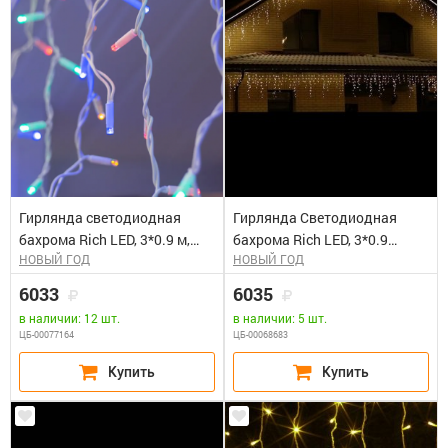
Гирлянда светодиодная
Гирлянда Светодиодная
бахрома Rich LED, 3*0.9 м,
бахрома Rich LED, 3*0.9
НОВЫЙ ГОД
НОВЫЙ ГОД
мульти (крас.,зелен., роз.)
м,влагозащитный колпачок,
мерцающая, белый провод
мерцающая, теплая белая,
6033
6035
белый провод. Блок питания
в наличии: 12 шт.
в наличии: 5 шт.
65818, 65845
ЦБ-00077164
ЦБ-00068683