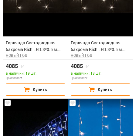
Гирлянда Светодиодная
Гирлянда Светодиодная
бахрома Rich LED, 3*0.5 м,
бахрома Rich LED, 3*0.5 м,
НОВЫЙ ГОД
НОВЫЙ ГОД
мерцающая, белая,
мерцающая, белая теплый
прозрачный провод. Блок
,прозрачный провод. Блок
4085
4085
питания 65818, 65845
питания 65818, 65845
в наличии: 19 шт.
в наличии: 13 шт.
ЦБ-00068671
ЦБ-00068672