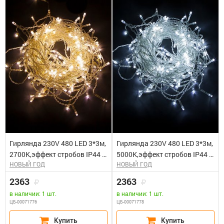
Гирлянда 230V 480 LED 3*3м,
Гирлянда 230V 480 LED 3*3м,
2700K,эффект стробов IP44 ,
5000K,эффект стробов IP44 ,
НОВЫЙ ГОД
НОВЫЙ ГОД
сетевой шнур 3м в комплекте,
сетевой шнур 3м в комплекте,
CL24
CL24
2363
2363
в наличии: 1 шт.
в наличии: 1 шт.
ЦБ-00071776
ЦБ-00071778