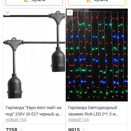
Гирлянда "Евро белт-лайт на
Гирлянда Светодиодный
под" 230V 20 E27 черный, шаг
занавес Rich LED 2*1.5 м
НОВЫЙ ГОД
НОВЫЙ ГОД
50cm, IP 65, 10м (3м сетевой
мульти, мерцающий,
шнур), CL50-13
прозрачный провод. Блок
7258
9915