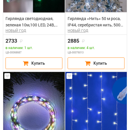
Гирлянда светодиодная,
Гирлянда «Нить» 50 м роса,
зеленая 10м,100 LED, 24В,
IP44, серебристая нить, 500
НОВЫЙ ГОД
НОВЫЙ ГОД
соединяемая, зеленая,
LED, свечение белое, 8
зеленый резиновый провод
режимов, 31 В 9225707
2733
2885
Rich LED (подключается ч/з
в наличии: 1 шт.
в наличии: 4 шт.
трансформаторы
ЦБ-00068687
ЦБ-00076013
68691,68690)