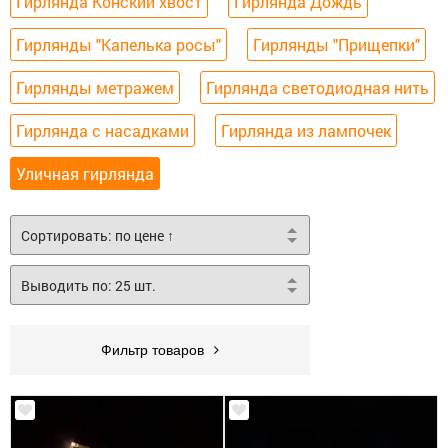
Гирлянда Конский хвост
Гирлянда Дождь
Гирлянды "Капелька росы"
Гирлянды "Прищепки"
Гирлянды метражем
Гирлянда светодиодная нить
Гирлянда с насадками
Гирлянда из лампочек
Уличная гирлянда
Фильтр товаров