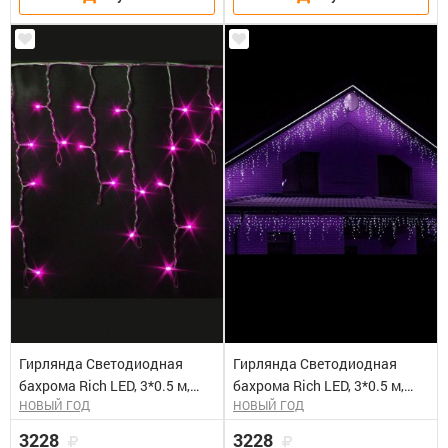
Гирлянда Светодиодная
Гирлянда Светодиодная
бахрома Rich LED, 3*0.5 м,
бахрома Rich LED, 3*0.5 м,
НОВЫЙ ГОД
НОВЫЙ ГОД
розовая, мерцающая,
фиолетовая, мерцающая,
прозрачный провод. Блок
прозрачный провод. Блок
3228
3228