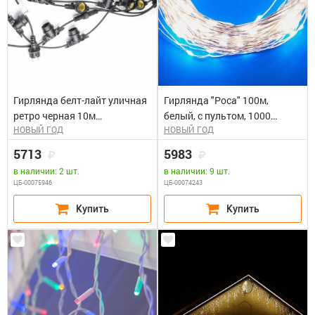
Гирлянда белт-лайт уличная
Гирлянда "Роса" 100м,
ретро черная 10м
белый, с пультом, 1000
НОВЫЙ ГОД
НОВЫЙ ГОД
40патронов шаг 25см.
светодиодов, IP44, шнур 5м
прозрачный, ULD-S10000-
5713
5983
1000/DTA/RC Uniel
в наличии: 2 шт.
в наличии: 9 шт.
ЦБ-00075946
ЦБ-00074243