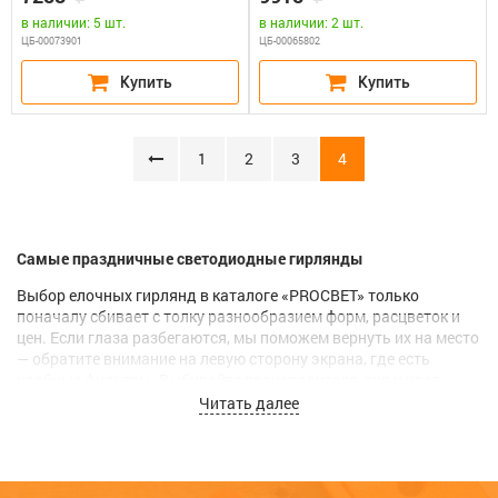
питания 65818, 65845
в наличии: 5 шт.
в наличии: 2 шт.
ЦБ-00073901
ЦБ-00065802
1
2
3
4
Самые праздничные светодиодные гирлянды
Выбор елочных гирлянд в каталоге «PROСВЕТ» только
поначалу сбивает с толку разнообразием форм, расцветок и
цен. Если глаза разбегаются, мы поможем вернуть их на место
— обратите внимание на левую сторону экрана, где есть
удобные фильтры. Выбирайте производителя, тип и цвет,
габариты, степень защиты, массу, количество лампочек и
Читать далее
другие параметры, от которых зависит степень вашей
удовлетворенности покупкой. С помощью фильтров выбор
новогодних гирлянд ускоряется и облегчается, но никто не
запрещает отпустить фантазию на волю и рассматривать