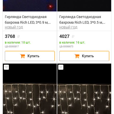
Гирлянда Светодиодная
Гирлянда Светодиодная
бахрома Rich LED, 3*0.9 м,
бахрома Rich LED, 3*0.5 м,
НОВЫЙ ГОД
НОВЫЙ ГОД
мульти, мерцающая, черный
мерцающая, синяя,
провод. Блок питания 65818,
прозрачный провод. Блок
3768
4027
65845
питания 65818, 65845
в наличии: 10 шт.
в наличии: 16 шт.
ЦБ-00065817
ЦБ-00068673