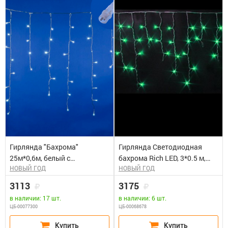
Гирлянда "Бахрома"
Гирлянда Светодиодная
25м*0,6м, белый с
бахрома Rich LED, 3*0.5 м,
НОВЫЙ ГОД
НОВЫЙ ГОД
мерцанием, 440
зеленая, мерцающая,
светодиодов, IP44,провод
прозрачный провод. Блок
3113
3175
прозрачный, соединяемая,
питания 65818, 65845
в наличии: 17 шт.
в наличии: 6 шт.
ULD-B25006-440/TTK WHITE
ЦБ-00077300
ЦБ-00068678