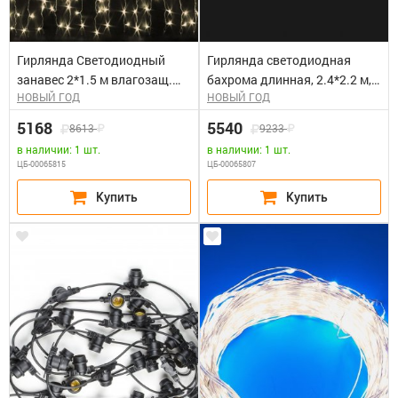
Гирлянда Светодиодный
Гирлянда светодиодная
занавес 2*1.5 м влагозащ.
бахрома длинная, 2.4*2.2 м,
НОВЫЙ ГОД
НОВЫЙ ГОД
колпачок, мерцание, тепло
влагозащ. колпачок,
белый, белый провод. Блок
мерцающая, теплая белая,
5168
5540
8613
9233
питания 65818, 65845
белый провод. RICH LED Блок
в наличии: 1 шт.
в наличии: 1 шт.
питания 65818, 65845
ЦБ-00065815
ЦБ-00065807