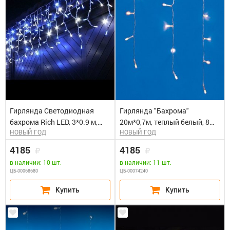
Гирлянда Светодиодная
Гирлянда "Бахрома"
бахрома Rich LED, 3*0.9 м,
20м*0,7м, теплый белый, 8
НОВЫЙ ГОД
НОВЫЙ ГОД
сине-белая, мерцающая,
режимов, с пультом, 480
прозрачный провод. Блок
светодиодов, 90 подвесов,
4185
4185
питания 65818, 65845
IP44, шнур 3м прозрачный,
в наличии: 10 шт.
в наличии: 11 шт.
ULD-B20007-480/DTA/RC
ЦБ-00068680
ЦБ-00074240