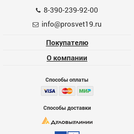
STAR FROSTY"
8-390-239-92-00
Общая оценка
Неоновая вывеска "Ёлка" 19х25см, ААх3+USB,
info@prosvet19.ru
зеленый 7989798
Меньше месяца
873
Опыт использования
Несколько месяцев
Покупателю
ЦБ-00076364
Больше года
О компании
Качество
Функциональность
Способы оплаты
Стоимость
Способы доставки
Достоинства
600