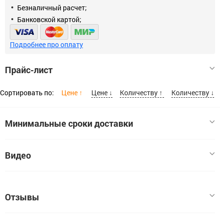
Безналичный расчет;
Банковской картой;
Подробнее про оплату
Прайс-лист
Сортировать по:
Цене ↑
Цене ↓
Количеству ↑
Количеству ↓
Минимальные сроки доставки
Размер
Видео
Зенкер конусный, для раззенковки М4 d 8,3x50мм, ЗУБР
8,3x50
Код:
00000012944
Отзывы
В наличии:
2
Цена, шт:
368