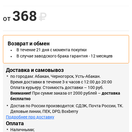
368
Конусные зенкеры предназначены для использования на
от
электродрели или сверлильном станке. Применяются для
зенкования отверстий в стали, цветных металлах и пластике.
Наилучший результат достигается на малых оборотах
сверления.Три режущие кромки сохраняют вертикаль оси
Возврат и обмен
вращения, предотвращая нарушение круговой геометрии
В течение 21 дня с момента покупки
отверстий
В случае заводского брака гарантия - 12 месяцев
Позволяют обрабатывать заготовки из инструментальной и
нержавеющей стали
Доставка и самовывоз
Изготовлены из быстрорежущей стали Р6М5
по городам: Абакан, Черногорск, Усть-Абакан.
Время доставки в течение 3-х часов с 12:00 до 20:00
Угол заточки при вершине 90°
Оплата курьеру. Стоимость доставки – 100 руб.
Внимание!
При сумме заказа от 2000 рублей –
доставка
Цилиндрический хвостовик0%%
бесплатно
Достав по России производится: СДЭК, Почта России, ТК.
Деловые линии, ПЕК, DPD, Boxberry
Подробнее про доставку
Оплата
Наличными;