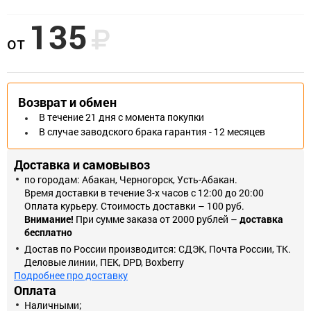
135
Шлифовальная шкурка на бумажной основе, в рулонах 5м х115
от
мм. Абразивный материал - оксид алюминия на синтетической
связке.
* Изображения товаров на фотографиях, представленных на
сайте, могут отличаться от оригиналов.
Возврат и обмен
В течение 21 дня с момента покупки
В случае заводского брака гарантия - 12 месяцев
Доставка и самовывоз
по городам: Абакан, Черногорск, Усть-Абакан.
Время доставки в течение 3-х часов с 12:00 до 20:00
Оплата курьеру. Стоимость доставки – 100 руб.
Внимание!
При сумме заказа от 2000 рублей –
доставка
бесплатно
Достав по России производится: СДЭК, Почта России, ТК.
Деловые линии, ПЕК, DPD, Boxberry
Подробнее про доставку
Оплата
Наличными;