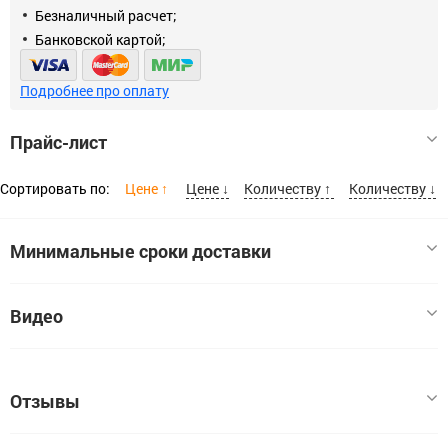
Безналичный расчет;
Банковской картой;
Подробнее про оплату
Прайс-лист
Сортировать по:
Цене ↑
Цене ↓
Количеству ↑
Количеству ↓
Минимальные сроки доставки
Зернистость Р
Видео
Шлифовальная шкурка на бумажной основе, в рулонах, Р80,
115х5м, (шт.)
80
Код:
Отзывы
ЦБ-00068586
В наличии:
1