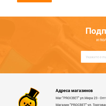
Мой отзыв о Круг заточной абр
Общая оценка
Подп
Опыт использования
Меньше месяца
Нескол
и по
Качество
Функциональность
Стоимость
Достоинства
Адреса магазинов
Маг."PROСВЕТ" ул.Мира 23 - Оп
Магазин "PROСВЕТ" ул. Торгова