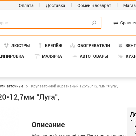
Оплата
Доставка
Обмен и возврат
Магаз
Сравне
ЛЮСТРЫ
КРЕПЁЖ
ОБОГРЕВАТЕЛИ
ВЕН
КИПИРОВКА
МАЛЯРКА
АВТОТОВАРЫ
КУХ
уги заточные
Круг заточной абразивный 125*20*12,7мм "Луга",
0*12,7мм "Луга",
Д
Описание
Абразивный заточной круг Луга предназначен