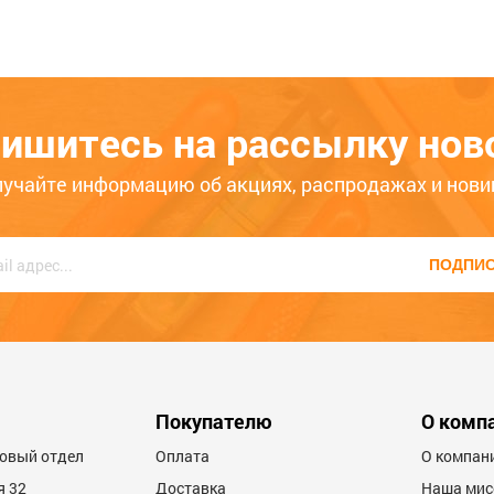
азивный 125*20*12,7мм "Луга",
Ра
ис
ишитесь на рассылку нов
п
оп
ько месяцев
Больше года
лучайте информацию об акциях, распродажах и нови
вн
с
ха
ПОДПИ
Мы
н
со
ос
600
Покупателю
О комп
товый отдел
Оплата
О компан
я 32
Доставка
Наша мис