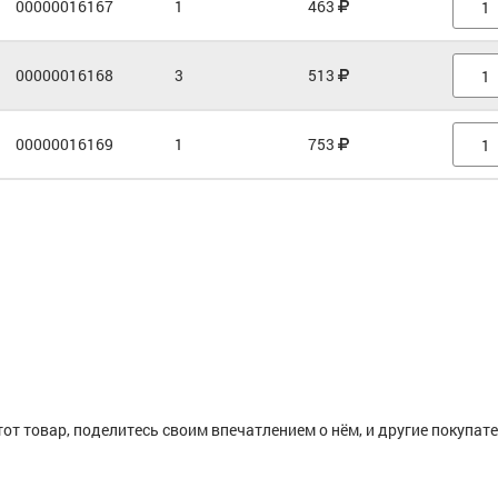
00000016167
1
463
00000016168
3
513
00000016169
1
753
тот товар, поделитесь своим впечатлением о нём, и другие покупат