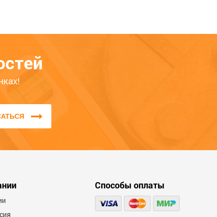
сскажите о своём опыте
пользования товара — это
остей
оможет другим покупателям
ределиться с выбором. Обратите
нках!
имание на качество, удобство,
оответствие заявленным
рактеристикам.
САТЬСЯ
 не публикуем отзывы, которые
аписаны большими буквами или
держат ненормативную лексику и
корбления.
ании
Способы оплаты
ии
сия