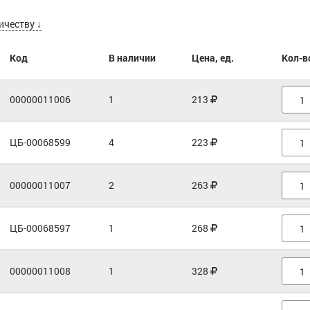
ичеству ↓
Код
В наличии
Цена, ед.
Кол-в
00000011006
1
213
ЦБ-00068599
4
223
00000011007
2
263
ЦБ-00068597
1
268
00000011008
1
328