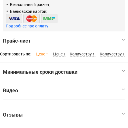
Безналичный расчет;
Банковской картой;
Подробнее про оплату
Прайс-лист
Сортировать по:
Цене ↑
Цене ↓
Количеству ↑
Количеству ↓
Минимальные сроки доставки
Размер
Видео
Пила кольцевая KRAFTOOL наборная по дереву, 7 полотен:
25-32-38-45-50-56-62*42 мм
25x62
Код:
Отзывы
00000012939
В наличии:
1