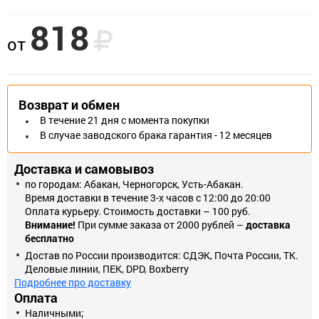
818
Пила кольцевая наборная по дереву. Зубья пилы закалены и
от
разведены с постоянным шагом. При помощи центровочного
сверла точность сверления и жесткость пилы повышается.
Удаление продуктов пиление происходит через боковую
прорезь. Применяется для пиления отверстий в дереве, фанере,
Возврат и обмен
ДСП, пластике и гипсокартоне при установке
В течение 21 дня с момента покупки
распределительных коробок, электророзеток и т.д.
В случае заводского брака гарантия - 12 месяцев
Используется как насадка для дрелей в режиме сверления без
удара.
Доставка и самовывоз
по городам: Абакан, Черногорск, Усть-Абакан.
Время доставки в течение 3-х часов с 12:00 до 20:00
Оплата курьеру. Стоимость доставки – 100 руб.
Внимание!
При сумме заказа от 2000 рублей –
доставка
бесплатно
Достав по России производится: СДЭК, Почта России, ТК.
Деловые линии, ПЕК, DPD, Boxberry
Подробнее про доставку
Оплата
Наличными;