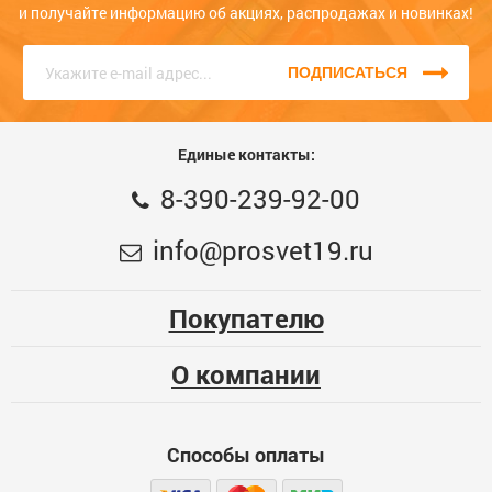
на сайте или по телефону. Звоните нам прямо сейчас, единый
и получайте информацию об акциях, распродажах и новинках!
номер
8 (3902) 399-200
, КРУГЛОСУТОЧНО, наши консультанты с
радостью помогут Вам!
ПОДПИСАТЬСЯ
Единые контакты:
8-390-239-92-00
info@prosvet19.ru
Покупателю
О компании
Способы оплаты