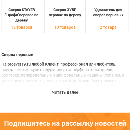
Сверло STAYER
Сверло ЗУБР
Удлинитель для
"Профи"перовое по
перовое по дереву
сверел перьевых
дереву
12 товаров
10 товаров
2 товара
Сверла перовые
На
prosvet19.ru
любой Клиент, профессионал или любитель,
всегда сможет купить шуруповерты, перфораторы, дрели,
болгарки, полировальные и шлифовальные машины, лобзики, и
даже электрические граверы с расходниками. Ассотримент
представлен каталогом более 20 000 товаров! Если товара нет в
наличии, мы
привезем его под заказ.
Читать далее
В феврале 2016 года мы создали собственную
службу вечерней
доставки
по городам Абакан, Черногорск, Усть-Абакан – это
гарантия того, что Ваш заказ всегда будет доставлен.
Подпишитесь на рассылку новостей
Если Вам потребуется наша
консультация
, или вы хотите
заказать товар, вы сможете это сделать в форме обратной связи