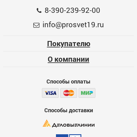
Общая оценка
8-390-239-92-00
Шина для электро и бензопил, 35см, паз 1.3мм, шаг
Меньше месяца
info@prosvet19.ru
3/8" тип 4 ЗУБР
Опыт использования
997
Несколько месяцев
Покупателю
ЦБ-00076613
Больше года
О компании
Качество
Функциональность
Способы оплаты
Стоимость
Достоинства
600
Способы доставки