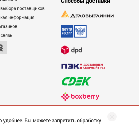
Способы доставки
 выбора поставщиков
кая информация
агазинов
600
 связь
600
о удобнее. Вы можете запретить обработку
Разработка сайта
: web-студия Magneex