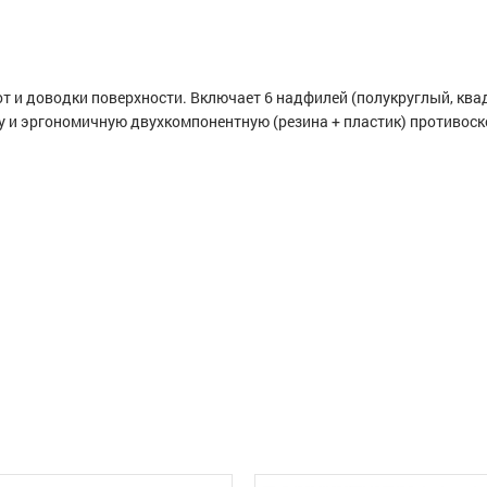
т и доводки поверхности. Включает 6 надфилей (полукруглый, квад
у и эргономичную двухкомпонентную (резина + пластик) противос