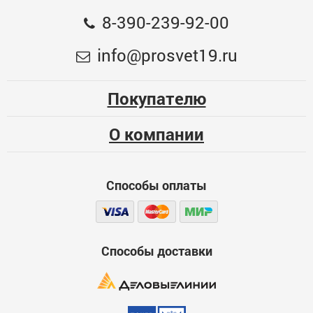
Общая оценка
8-390-239-92-00
Анемостат А 150 ВР АБС белый
Меньше месяца
info@prosvet19.ru
572.1
Опыт использования
Несколько месяцев
673
ОПТ. ЦЕНА
Покупателю
Больше года
00000016661
О компании
Качество
Функциональность
Способы оплаты
Стоимость
Достоинства
600
Способы доставки