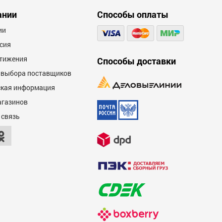
ании
Способы оплаты
ии
сия
тижения
Способы доставки
 выбора поставщиков
кая информация
агазинов
 связь