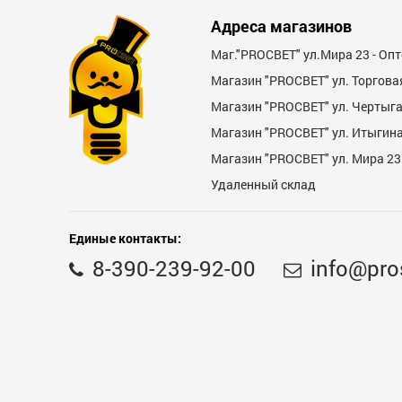
Достоинства
Адреса магазинов
Маг."PROСВЕТ" ул.Мира 23 - Оп
Магазин "PROСВЕТ" ул. Торгова
Магазин "PROCBET" ул. Чертыг
Магазин "PROCBET" ул. Итыгина 
Магазин "PROСВЕТ" ул. Мира 23
Недостатки
Удаленный склад
Единые контакты:
8-390-239-92-00
info@pro
Комментарий