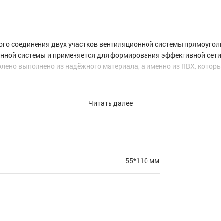
го соединения двух участков вентиляционной системы прямоуголь
онной системы и применяется для формирования эффективной сети
лено выполнено из надёжного материала, а именно из ПВХ, котор
Читать далее
55*110 мм