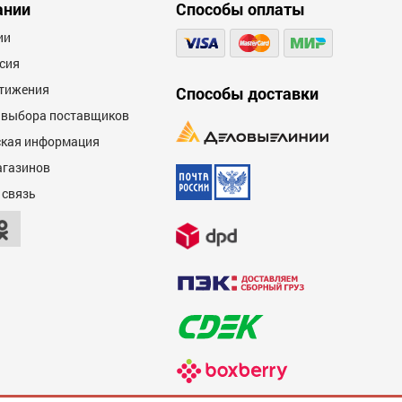
ании
Способы оплаты
600
ии
сия
тижения
Способы доставки
 выбора поставщиков
кая информация
агазинов
600
 связь
600