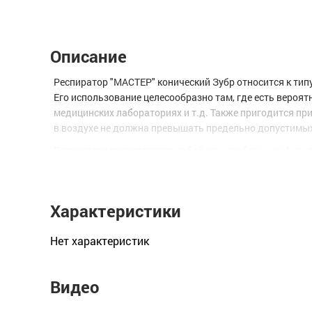
Описание
Респиратор "МАСТЕР" конический Зубр относится к ти
Его использование целесообразно там, где есть вероя
медицинских лабораториях и т.д. Также пригодится пр
в воздухе не должна превышать предельно допустимых 
Респиратор представляет собой конусообразную фильт
Характеристики
Нет xарактеристик
Видео