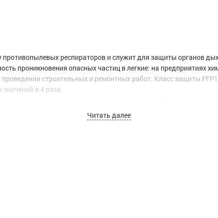
пу противопылевых респираторов и служит для защиты органов дых
тность проникновения опасных частиц в легкие: на предприятиях х
и проведении строительных и ремонтных работ. Класс защиты FFP
значений в 4 раза.
рующую полумаску с клапанами вдоха и выдоха. Для плотного при
Читать далее