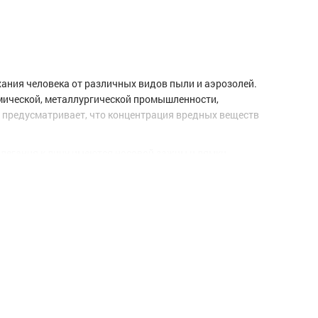
ания человека от различных видов пыли и аэрозолей.
имической, металлургической промышленности,
1 предусматривает, что концентрация вредных веществ
легания к лицу имеются носовой зажим и лямки.