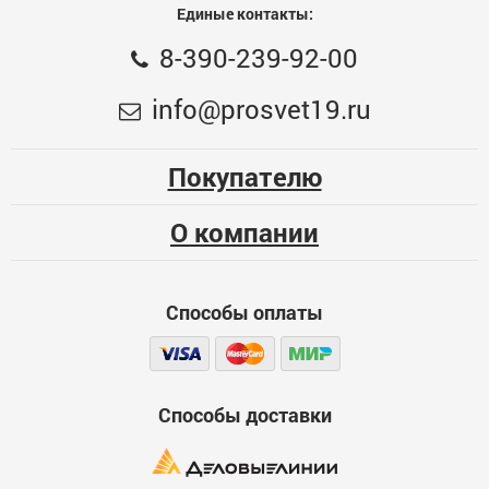
Единые контакты:
Общая оценка
8-390-239-92-00
Наколенники универсальные, эргономичная форма,
Меньше месяца
info@prosvet19.ru
изготовлены из ЭВА, СИБИН
616.3
Опыт использования
Несколько месяцев
725
ОПТ. ЦЕНА
Покупателю
Больше года
ЦБ-00060669
О компании
Качество
Функциональность
Способы оплаты
Стоимость
Достоинства
600
Способы доставки