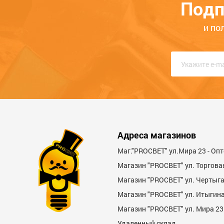
168.3
красные линзы с оправой STAYER
Подп
198
147
Общая оценка
ОПТ. ЦЕНА
00000013705
0000000883
и по
Опыт использования
Меньше месяца
Нескол
Качество
Функциональность
Стоимость
Адреса магазинов
Достоинства
Маг."PROСВЕТ" ул.Мира 23 - Оп
Магазин "PROСВЕТ" ул. Торгова
Магазин "PROCBET" ул. Чертыг
Магазин "PROCBET" ул. Итыгина 
Магазин "PROСВЕТ" ул. Мира 23
Удаленный склад