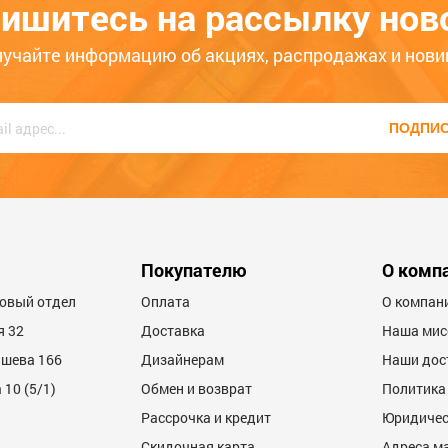
125
123.3
ишитесь на рассылку нов
145
ОПТ. ЦЕНА
ОПТ. ЦЕНА
6
00000006482
лучайте информацию об акциях, распродажах и нови
ько месяцев
Больше года
ПОДПИ
Покупателю
О комп
товый отдел
Оплата
О компан
я 32
Доставка
Наша мис
ашева 166
Дизайнерам
Наши дос
10 (5/1)
Обмен и возврат
Политика
Рассрочка и кредит
Юридичес
Скидочная карта
Адреса м