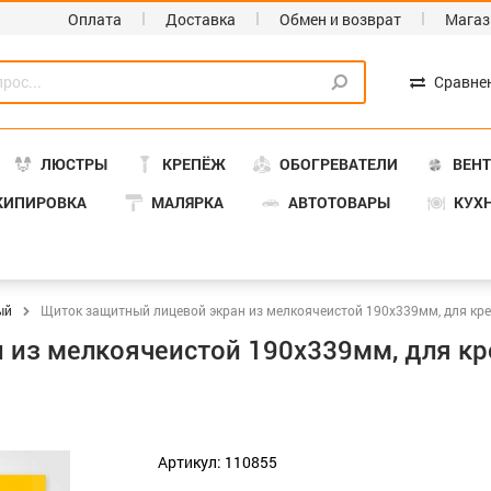
Оплата
Доставка
Обмен и возврат
Магаз
Сравне
ЛЮСТРЫ
КРЕПЁЖ
ОБОГРЕВАТЕЛИ
ВЕН
КИПИРОВКА
МАЛЯРКА
АВТОТОВАРЫ
КУХ
ый
Щиток защитный лицевой экран из мелкоячеистой 190х339мм, для кр
из мелкоячеистой 190х339мм, для кре
Артикул: 110855