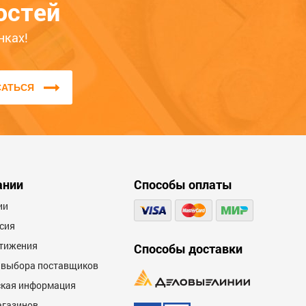
206.6
остей
243
373
поможет другим покупателям
ОПТ. ЦЕНА
определиться с выбором. Обратите
ЦБ-00078137
000000088
нках!
внимание на качество, удобство,
соответствие заявленным
характеристикам.
САТЬСЯ
Мы не публикуем отзывы, которые
написаны большими буквами или
содержат ненормативную лексику и
оскорбления.
ании
Способы оплаты
600
ии
сия
тижения
Способы доставки
 выбора поставщиков
кая информация
агазинов