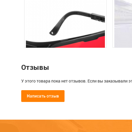
Отзывы
У этого товара пока нет отзывов. Если вы заказывали э
Написать отзыв
Мой отзыв о Щиток защитный л
ЕР
Очки защитные с регулируемыми по
Очки з
для крепления на каске, ЗУБР 
длине дужками, поликарбонатные
винтил