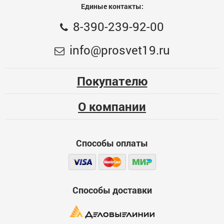
Единые контакты:
Протектор"
8-390-239-92-00
Общая оценка
Перчатки трикотажные, 10 класс, х/б, обливная
info@prosvet19.ru
ладонь из латекса, S-M, ЗУБР "Мастер"
Меньше месяца
84.2
99
Опыт использования
Несколько месяцев
ОПТ. ЦЕНА
Покупателю
00000018065
Больше года
О компании
Качество
Функциональность
Способы оплаты
Стоимость
Способы доставки
Достоинства
600