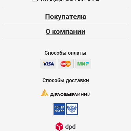
Опыт использования
127
Несколько месяцев
Покупателю
00000019268
Больше года
О компании
Качество
Функциональность
Способы оплаты
Стоимость
Достоинства
600
Способы доставки
Недостатки
600