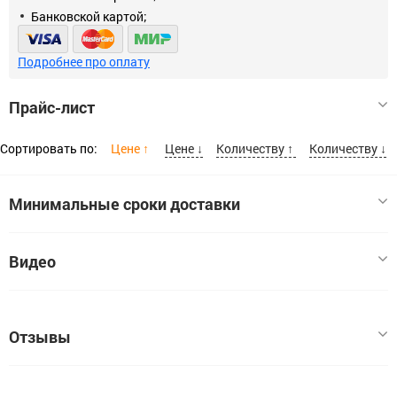
Банковской картой;
Срок службы не менее 15 лет.
Подробнее про оплату
Прайс-лист
Сортировать по:
Цене ↑
Цене ↓
Количеству ↑
Количеству ↓
Минимальные сроки доставки
Нагрузка А
Видео
Предохранитель автомат резьбовой ПАР-10
10
Код:
00000013324
Отзывы
В наличии:
1
Цена, шт:
593
У этого товара пока нет отзывов. Если вы заказывали этот
Расскажите о своём опыте использования товара — это