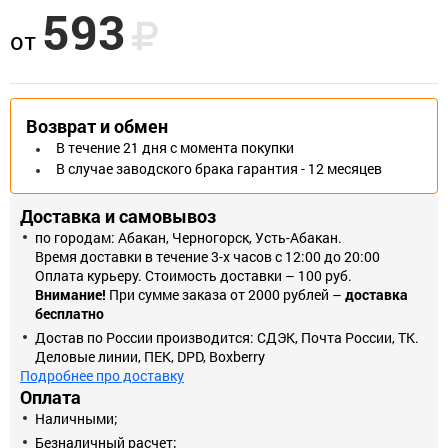
593
Назначение
от
Проведение тока в нормальном режиме.
Отключение тока при коротких замыканиях, перегрузке.
Нечастое оперативное включение и выключение бытовых
Возврат и обмен
электрических цепей.
В течение 21 дня с момента покупки
В случае заводского брака гарантия - 12 месяцев
Применение
Бытовые электрические сети.
Доставка и самовывоз
Конструкция
по городам: Абакан, Черногорск, Усть-Абакан.
Время доставки в течение 3-х часов с 12:00 до 20:00
Устанавливаются стационарно в основания предохранителей с
Оплата курьеру. Стоимость доставки – 100 руб.
резьбой контактной гильзы е27 ГОСТ6042-83. Имеют 2 защиты:
Внимание!
При сумме заказа от 2000 рублей –
доставка
от перегрузки и от короткого замыкания.
бесплатно
Достав по России производится: СДЭК, Почта России, ТК.
Позволяет визуально контролировать рабочее состояние.
Деловые линии, ПЕК, DPD, Boxberry
Преимущества
Подробнее про доставку
Оплата
Просты и удобны в эксплуатации.
Наличными;
Надежная конструкция.
Безналичный расчет;