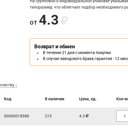
На групповой и индивидуальной упаковке указыва
типоразмер, что облегчает подбор необходимого р
4.3
от
Возврат и обмен
В течение 21 дня с момента покупки
В случае заводского брака гарантия - 12 ме
ичеству ↓
Код
В наличии
Цена, ед.
Кол-в
00000018586
215
4.3