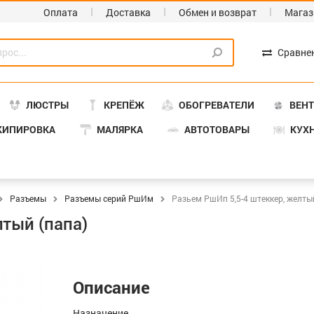
Оплата
Доставка
Обмен и возврат
Магаз
Сравне
ЛЮСТРЫ
КРЕПЁЖ
ОБОГРЕВАТЕЛИ
ВЕН
КИПИРОВКА
МАЛЯРКА
АВТОТОВАРЫ
КУХ
Разъемы
Разъемы серий РшИм
Разьем РшИп 5,5-4 штеккер, желты
тый (папа)
Описание
Назначение