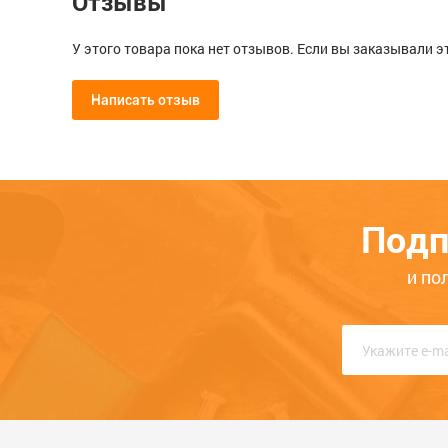
Отзывы
У этого товара пока нет отзывов. Если вы заказывали э
Написать отзыв
Мой отзыв о Разьем РшИп 5,5-4
Общая оценка
Подп
Опыт использования
Меньше месяца
Нескол
и по
Качество
Функциональность
Стоимость