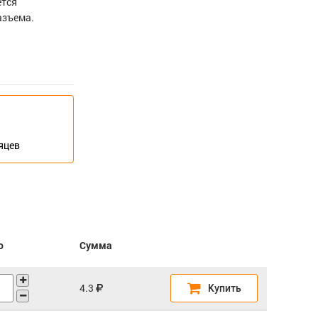
ется
азъема.
сяцев
о
Сумма