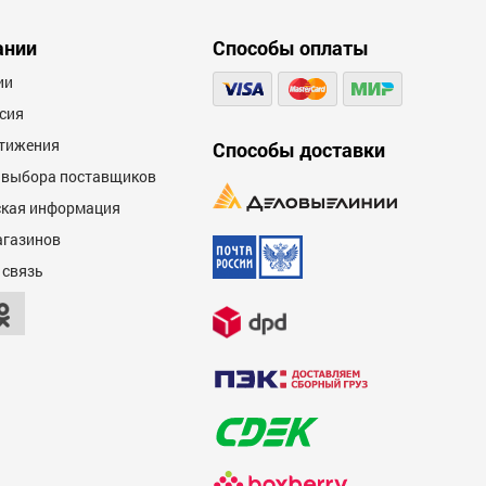
ании
Способы оплаты
ии
сия
тижения
Способы доставки
 выбора поставщиков
кая информация
агазинов
 связь