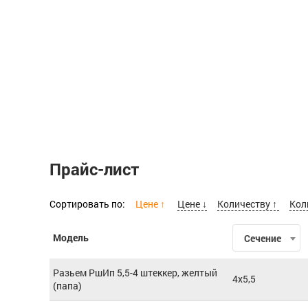
Прайс-лист
Сортировать по:
Цене ↑
Цене ↓
Количеству ↑
Кол
Модель
Сечение
Разьем РшИп 5,5-4 штеккер, желтый
4x5,5
(папа)