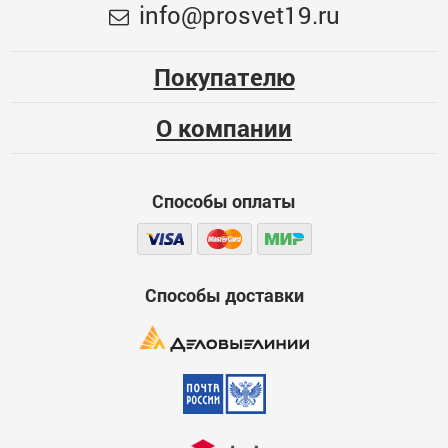
Меньше месяца
info@prosvet19.ru
Опыт использования
54
Несколько месяцев
Покупателю
00000007679
Больше года
О компании
Качество
Функциональность
Способы оплаты
Стоимость
Достоинства
600
Способы доставки