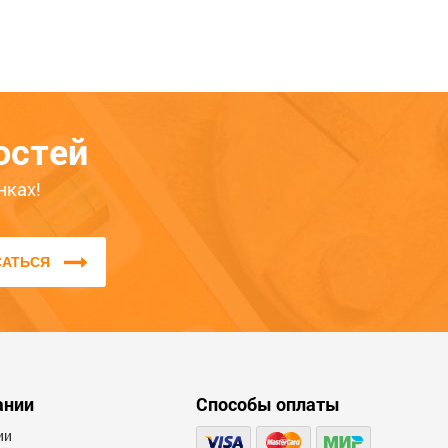
рногорск, Усть-Абакан – это гарантия того,
ать в форме обратной связи на сайте или по
нсультанты с радостью помогут Вам!
остей
нках!
САТЬСЯ
ании
Способы оплаты
ии