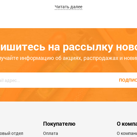
Читать далее
нную
службу вечерней доставки
по городам Абакан, Че
 или вы хотите заказать товар, вы сможете это сдел
ный номер
8 (3902) 399-200
, КРУГЛОСУТОЧНО, наши ко
ишитесь на рассылку нов
лучайте информацию об акциях, распродажах и нови
ПОДПИ
Покупателю
О комп
товый отдел
Оплата
О компан