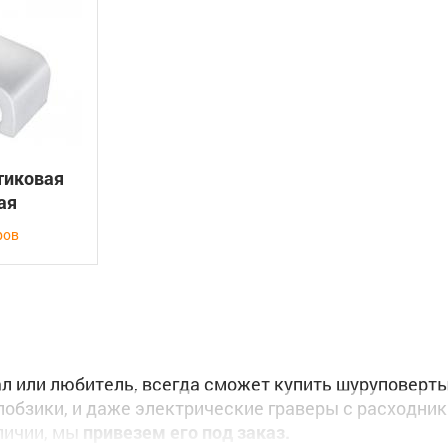
тиковая
ая
ров
 или любитель, всегда сможет купить шуруповерты,
обзики, и даже электрические граверы с расходник
аличии, мы
привезем его под заказ.