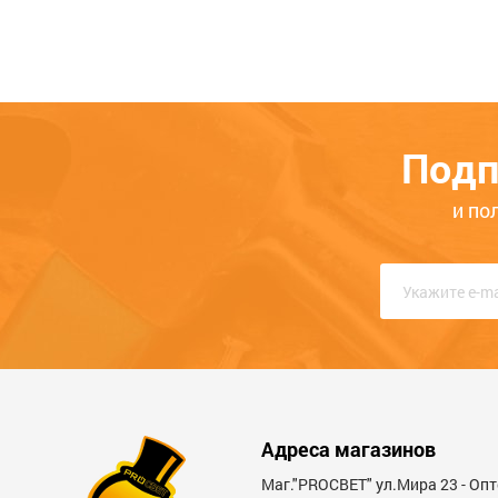
В феврале 2016 года мы создали собстве
что Ваш заказ всегда будет доставлен.
Если Вам потребуется наша
консультация
,
телефону. Звоните нам прямо сейчас, еди
Подп
и по
Адреса магазинов
Маг."PROСВЕТ" ул.Мира 23 - Оп