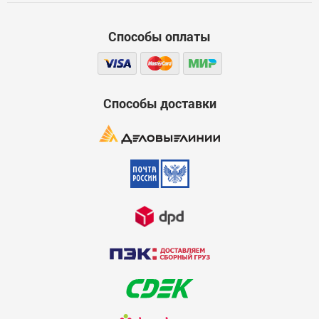
Серьга д/кабеля D 6 (черная)
Стоимость
6
Способы оплаты
Код:
ЦБ-00021739
В наличии:
Достоинства
1420
600
Цена, шт:
3
Способы доставки
Недостатки
600
Серьга д/кабеля D 6 (белая)
6
Код:
ЦБ-00021740
В наличии:
1691
Цена, шт:
3