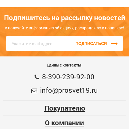
товар, поделитесь своим впечатлением о нём, и другие
поможет другим покупателям определиться с выбором.
покупатели будут вам благодарны.
Обратите внимание на качество, удобство, соответствие
Подпишитесь на рассылку новостей
заявленным характеристикам.
Мы не публикуем отзывы, которые написаны большими
Написать отзыв
и получайте информацию об акциях, распродажах и новинках!
буквами или содержат ненормативную лексику и
оскорбления.
ПОДПИСАТЬСЯ
Серьга д/кабеля D 5 (черная)
Мой отзыв о Серьга д/кабеля D 5 (белая)
5
Код:
ЦБ-00021738
Единые контакты:
Общая оценка
В наличии:
1466
8-390-239-92-00
Цена, шт:
2
Меньше месяца
info@prosvet19.ru
Опыт использования
Несколько месяцев
Больше года
Покупателю
Качество
О компании
Функциональность