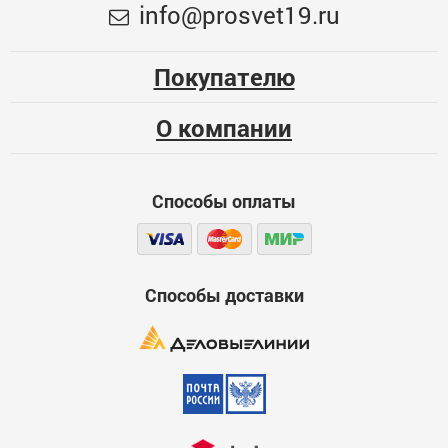
Меньше месяца
info@prosvet19.ru
Опыт использования
76
Несколько месяцев
Покупателю
ЦБ-00076845
Больше года
О компании
Качество
Функциональность
Способы оплаты
Стоимость
Достоинства
600
Способы доставки