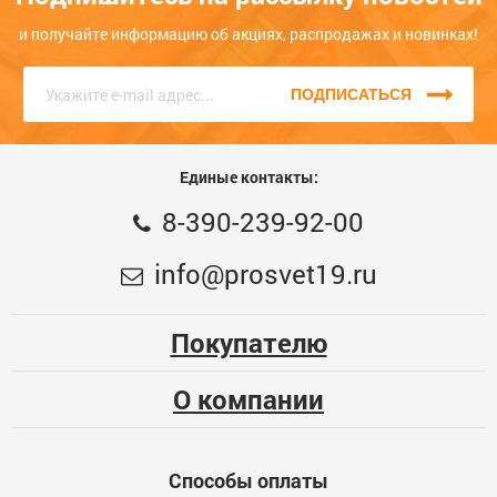
Если Вам потребуется наша
консультация
, или вы хотите
заказать товар, вы сможете это сделать в форме обратной
и получайте информацию об акциях, распродажах и новинках!
связи на сайте или по телефону. Звоните нам прямо сейчас,
единый номер
8 (3902) 399-200
, КРУГЛОСУТОЧНО, наши
консультанты с радостью помогут Вам!
ПОДПИСАТЬСЯ
Единые контакты:
8-390-239-92-00
info@prosvet19.ru
Покупателю
О компании
Способы оплаты