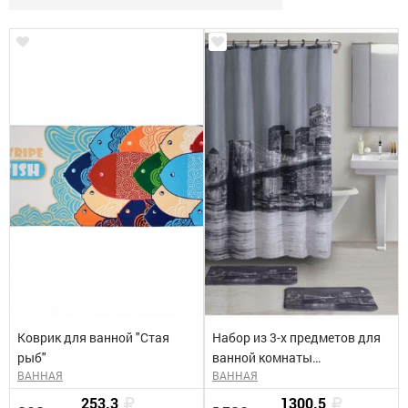
Коврик для ванной "Стая
Набор из 3-х предметов для
рыб"
ванной комнаты
ВАННАЯ
ВАННАЯ
"Бруклинский мост", 2
коврика, микрофибра, 1
253.3
1300.5