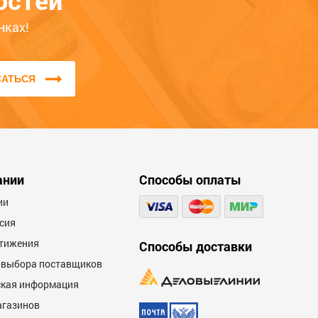
остей
нках!
САТЬСЯ
ании
Способы оплаты
ии
сия
тижения
Способы доставки
 выбора поставщиков
кая информация
агазинов