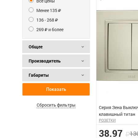
Все цены
Менее 135
136 - 268
269
и более
Общее
Производитель
Габариты
Показать
Сбросить фильтры
Серия Зена Выклю
клавишный титан
РОЗЕТКИ
38.97
13