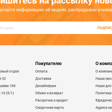
ишитесь на рассылку нов
, наши консультанты с радостью помогут Вам!
лучайте информацию об акциях, распродажах и нови
ПОДПИ
Покупателю
О комп
товый отдел
Оплата
О компан
я 32
Доставка
Наша мис
ашева 166
Дизайнерам
Наши дос
10 (5/1)
Обмен и возврат
Политика
Рассрочка и кредит
Юридичес
Скидочная карта
Адреса м