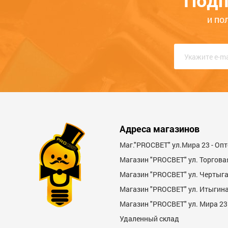
Подп
КРУГЛОСУТОЧНО
и по
Адреса магазинов
Маг."PROСВЕТ" ул.Мира 23 - Оп
Магазин "PROСВЕТ" ул. Торгова
Магазин "PROCBET" ул. Чертыг
Магазин "PROCBET" ул. Итыгина 
Магазин "PROСВЕТ" ул. Мира 23
Удаленный склад