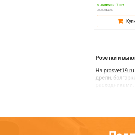
в наличии: 7 шт.
00000014869
Розетки и вык
На
prosvet19.ru
дрели, болгарк
расходниками. 
привезем его п
В феврале 201
Усть-Абакан – 
Если Вам потр
обратной связи