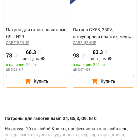
Патрон для галогенных ламп
Патрон GX53, 250V,
G9, LH29
огнеупорный пластик, медь,
ОСВЕЩЕНИЕ
ОСВЕЩЕНИЕ
цвет белый, размер 75*10мм,
длина провода 100мм LH50
66.3
83.3
78
98
ОПТ. ЦЕНА
ОПТ. ЦЕНА
в наличии: 25 шт.
в наличии: 256 шт.
ЦБ-00024317
ЦБ-00074665
Патроны для галоген.ламп G4, G5,3, G9, G10
На
prosvet19.ru
любой Клиент, профессионал или любитель,
всегда сможет купить шуруповерты, перфораторы, дрели,