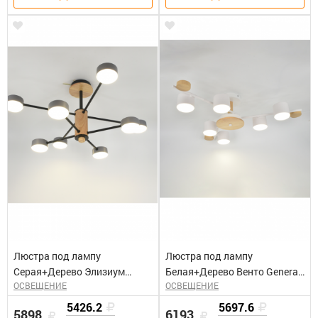
Люстра под лампу
Люстра под лампу
Серая+Дерево Элизиум
Белая+Дерево Венто General
ОСВЕЩЕНИЕ
ОСВЕЩЕНИЕ
General GCHL-8GX53-M
GCHL-6GX53-M
5426.2
5697.6
5898
6193