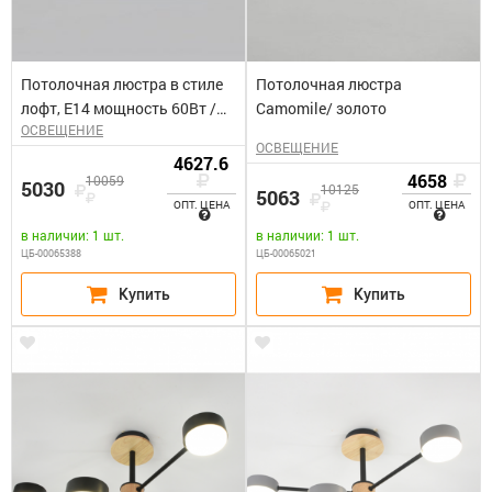
Потолочная люстра в стиле
Потолочная люстра
лофт, Е14 мощность 60Вт /
Camomile/ золото
ОСВЕЩЕНИЕ
хром Tranello
ОСВЕЩЕНИЕ
4627.6
4658
10059
5030
10125
5063
ОПТ. ЦЕНА
ОПТ. ЦЕНА
в наличии: 1 шт.
в наличии: 1 шт.
ЦБ-00065388
ЦБ-00065021