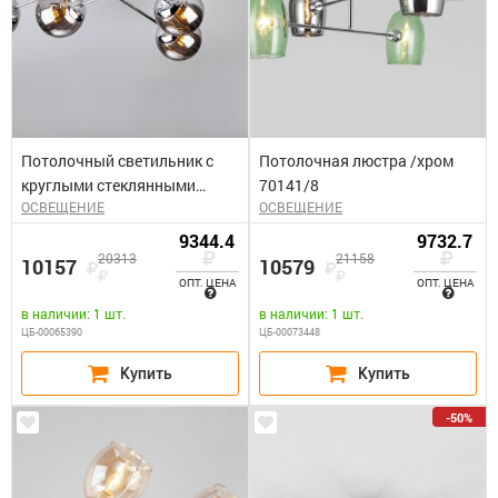
Потолочный светильник с
Потолочная люстра /хром
круглыми стеклянными
70141/8
ОСВЕЩЕНИЕ
ОСВЕЩЕНИЕ
плафонами, Е14 мощность
40Вт/ Evita
9344.4
9732.7
20313
21158
10157
10579
ОПТ. ЦЕНА
ОПТ. ЦЕНА
в наличии: 1 шт.
в наличии: 1 шт.
ЦБ-00065390
ЦБ-00073448
-50%