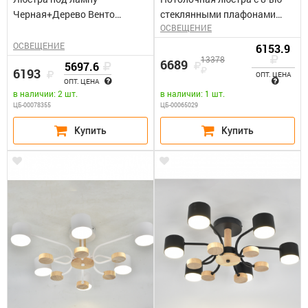
Черная+Дерево Венто
стеклянными плафонами
ОСВЕЩЕНИЕ
General GCHL-6GX53-M
Phortos/ античная бронза
ОСВЕЩЕНИЕ
6153.9
13378
6689
5697.6
6193
ОПТ. ЦЕНА
ОПТ. ЦЕНА
в наличии: 2 шт.
в наличии: 1 шт.
ЦБ-00078355
ЦБ-00065029