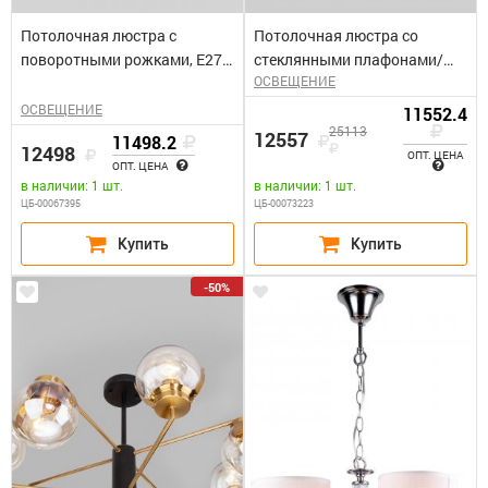
Потолочная люстра с
Потолочная люстра со
поворотными рожками, Е27
стеклянными плафонами/
ОСВЕЩЕНИЕ
мощность 60Вт / Denley
латунь
ОСВЕЩЕНИЕ
11552.4
25113
12557
11498.2
12498
ОПТ. ЦЕНА
ОПТ. ЦЕНА
в наличии: 1 шт.
в наличии: 1 шт.
ЦБ-00067395
ЦБ-00073223
-50%