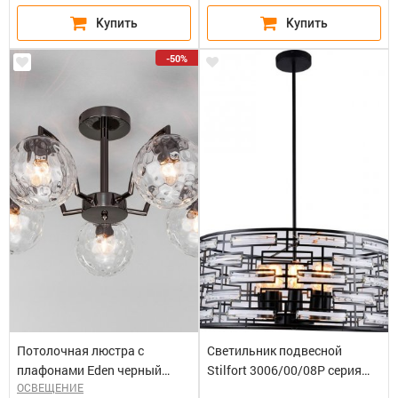
-50%
Потолочная люстра с
Светильник подвесной
плафонами Eden черный
Stilfort 3006/00/08Р серия
ОСВЕЩЕНИЕ
жемчуг
Ariscani