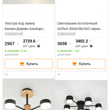
Люстра под лампу
Светильник потолочный
Белая+Дерево Альберо
Stilfort 3004/08/03С серия
ОСВЕЩЕНИЕ
ОСВЕЩЕНИЕ
General GCHL-3GX53-M
Kaizer
2729.6
3402.2
2967
3698
ОПТ. ЦЕНА
ОПТ. ЦЕНА
в наличии: 2 шт.
в наличии: 1 шт.
ЦБ-00078294
ЦБ-00070030