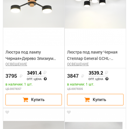
Люстра под лампу
Люстра под лампу Черная
Черная+Дерево Элизиум
Стеллар General GCHL-
ОСВЕЩЕНИЕ
ОСВЕЩЕНИЕ
General GCHL-4GX53-M
7GX53-M
3491.4
3539.2
3795
3847
ОПТ. ЦЕНА
ОПТ. ЦЕНА
в наличии: 1 шт.
в наличии: 1 шт.
ЦБ-00078357
ЦБ-00078305