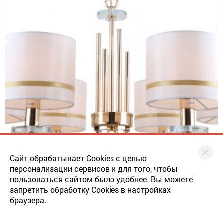
Сайт обрабатывает Cookies с целью
Люстра подвесная Stilfort 1045/03/06Р серия Chart
персонализации сервисов и для того, чтобы
ОСВЕЩЕНИЕ
пользоваться сайтом было удобнее. Вы можете
18358.6
запретить обработку Cookies в настройках
19955
браузера.
ОПТ. ЦЕНА
в наличии: 1 шт.
ЦБ-00076583