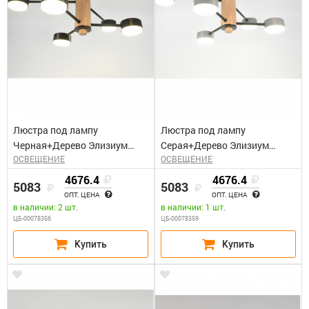
Люстра под лампу
Люстра под лампу
Черная+Дерево Элизиум
Серая+Дерево Элизиум
ОСВЕЩЕНИЕ
ОСВЕЩЕНИЕ
General GCHL-6GX53-M
General GCHL-6GX53-M
4676.4
4676.4
5083
5083
ОПТ. ЦЕНА
ОПТ. ЦЕНА
в наличии: 2 шт.
в наличии: 1 шт.
ЦБ-00078356
ЦБ-00078359