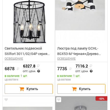
Светильник подвесной
Люстра под лампу GCHL-
Stilfort 3011/02/04Р серия
8GX53-M Черная+Дерево
ОСВЕЩЕНИЕ
ОСВЕЩЕНИЕ
Walder
Венто General
6327.8
7116.2
6878
7735
ОПТ. ЦЕНА
ОПТ. ЦЕНА
в наличии: 1 шт.
в наличии: 1 шт.
ЦБ-00070916
ЦБ-00078566
-50%