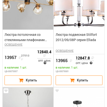
Люстра потолочная со
Люстра подвесная Stilfort
стеклянными плафонами
2012/09/08Р серия Ellada
ОСВЕЩЕНИЕ
Creek черный
ОСВЕЩЕНИЕ
12840.4
27913
13957
12847.8
13965
ОПТ. ЦЕНА
ОПТ. ЦЕНА
в наличии: 1 шт.
в наличии: 1 шт.
ЦБ-00070007
ЦБ-00076581