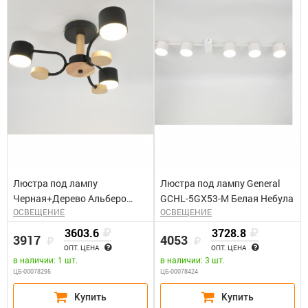
Люстра под лампу
Люстра под лампу General
Черная+Дерево Альберо
GCHL-5GX53-M Белая Небула
ОСВЕЩЕНИЕ
ОСВЕЩЕНИЕ
General GCHL-3GX53-M
3603.6
3728.8
3917
4053
ОПТ. ЦЕНА
ОПТ. ЦЕНА
в наличии: 1 шт.
в наличии: 3 шт.
ЦБ-00078295
ЦБ-00078424