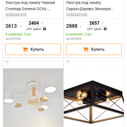
Люстра под лампу Черная
Люстра под лампу
Стеллар General GCHL-
Серая+Дерево Элизиум
ОСВЕЩЕНИЕ
ОСВЕЩЕНИЕ
4GX53-M
General GCHL-4GX53-M
2404
2657
2613
2888
ОПТ. ЦЕНА
ОПТ. ЦЕНА
в наличии: 2 шт.
в наличии: 2 шт.
ЦБ-00078303
ЦБ-00078358