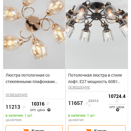
Люстра потолочная со
Потолочная люстра в стиле
стеклянными плафонами
лофт, Е27 мощность 60Вт
ОСВЕЩЕНИЕ
ROSELYN золото
/Astor
ОСВЕЩЕНИЕ
10724.4
23313
11657
10316
11213
ОПТ. ЦЕНА
ОПТ. ЦЕНА
в наличии: 1 шт.
в наличии: 1 шт.
ЦБ-00070005
ЦБ-00067401