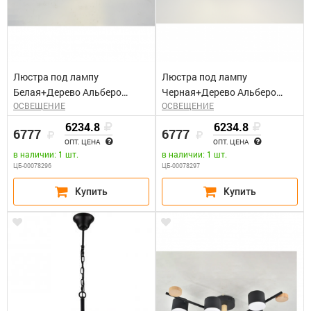
Люстра под лампу
Люстра под лампу
Белая+Дерево Альберо
Черная+Дерево Альберо
ОСВЕЩЕНИЕ
ОСВЕЩЕНИЕ
General GCHL-6GX53-M
General GCHL-6GX53-M
6234.8
6234.8
6777
6777
ОПТ. ЦЕНА
ОПТ. ЦЕНА
в наличии: 1 шт.
в наличии: 1 шт.
ЦБ-00078296
ЦБ-00078297