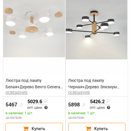
Люстра под лампу
Люстра под лампу
Белая+Дерево Венто General
Черная+Дерево Элизиум
ОСВЕЩЕНИЕ
ОСВЕЩЕНИЕ
GCHL-4GX53-M
General GCHL-8GX53-M
5029.6
5426.2
5467
5898
ОПТ. ЦЕНА
ОПТ. ЦЕНА
в наличии: 1 шт.
в наличии: 1 шт.
ЦБ-00078298
ЦБ-00078360