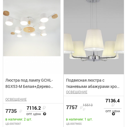
Люстра под лампу GCHL-
Подвесная люстра с
8GX53-M Белая+Дерево
тканевыми абажурами хром
ОСВЕЩЕНИЕ
Венто General
60155/5
ОСВЕЩЕНИЕ
7136.4
15513
7757
7116.2
7735
ОПТ. ЦЕНА
ОПТ. ЦЕНА
в наличии: 2 шт.
в наличии: 1 шт.
ЦБ-00078567
ЦБ-00076655