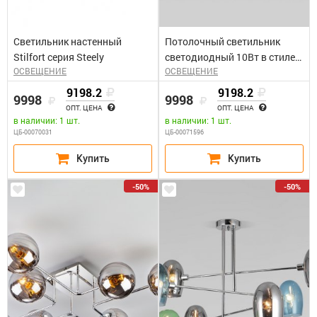
Светильник настенный
Потолочный светильник
Stilfort серия Steely
светодиодный 10Вт в стиле
ОСВЕЩЕНИЕ
ОСВЕЩЕНИЕ
лофт Jet черный / золото
9198.2
9198.2
9998
9998
ОПТ. ЦЕНА
ОПТ. ЦЕНА
в наличии: 1 шт.
в наличии: 1 шт.
ЦБ-00070031
ЦБ-00071596
-50%
-50%