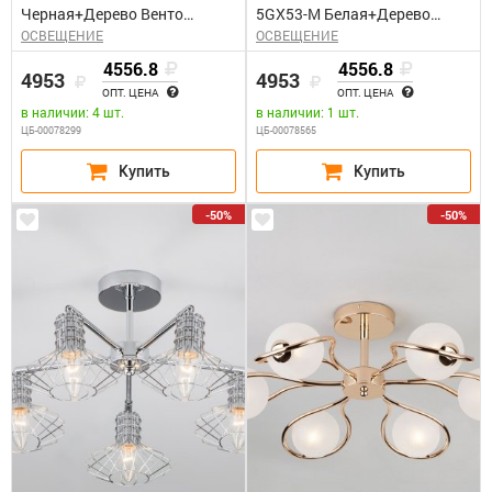
Черная+Дерево Венто
5GX53-M Белая+Дерево
ОСВЕЩЕНИЕ
ОСВЕЩЕНИЕ
General GCHL-5GX53-M
Венто General
4556.8
4556.8
4953
4953
ОПТ. ЦЕНА
ОПТ. ЦЕНА
в наличии: 4 шт.
в наличии: 1 шт.
ЦБ-00078299
ЦБ-00078565
-50%
-50%