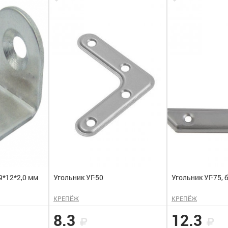
9*12*2,0 мм
Угольник УГ-50
Угольник УГ-75, 
КРЕПЁЖ
КРЕПЁЖ
8.3
12.3