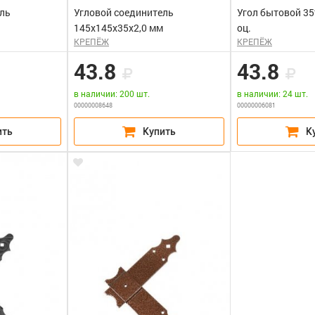
ель
Угловой соединитель
Угол бытовой 35
145х145х35х2,0 мм
оц.
КРЕПЁЖ
КРЕПЁЖ
43.8
43.8
в наличии: 200 шт.
в наличии: 24 шт.
00000008648
00000006081