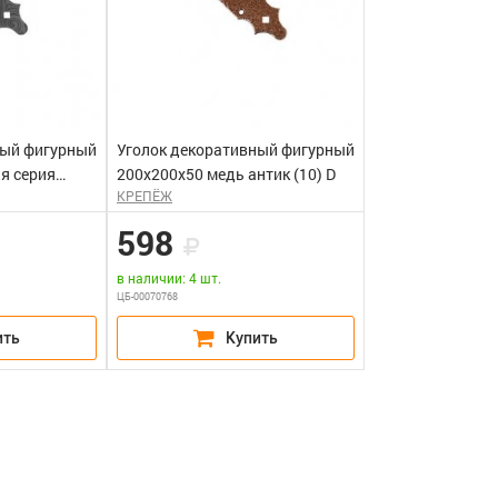
ный фигурный
Уголок декоративный фигурный
я серия
200х200х50 медь антик (10) D
КРЕПЁЖ
 (10) D
598
в наличии: 4 шт.
ЦБ-00070768