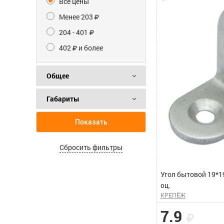
Все цены
Менее 203
204 - 401
402
и более
Общее
Габариты
Показать
Сбросить фильтры
Угол бытовой 19*1
оц.
КРЕПЁЖ
7.9