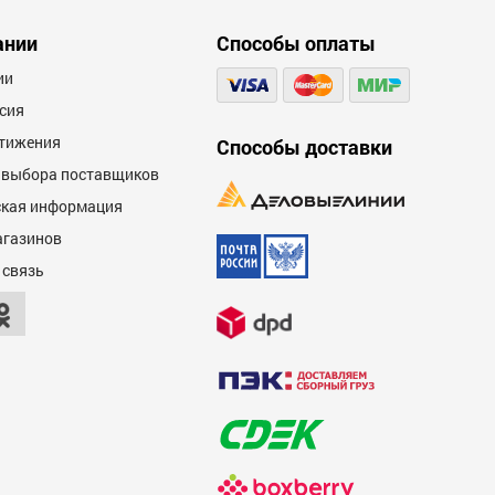
ании
Способы оплаты
ии
сия
тижения
Способы доставки
 выбора поставщиков
кая информация
агазинов
 связь