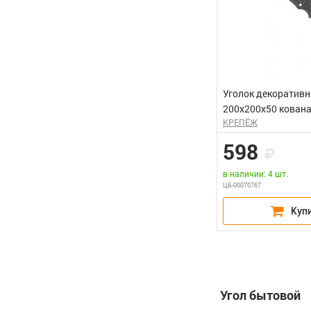
Уголок декоратив
200х200х50 кована
КРЕПЁЖ
ЯРОСЛАВЛЬ черный
598
в наличии: 4 шт.
ЦБ-00070767
Угол бытовой