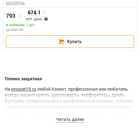
МАЛЯРКА
674.1
793
ОПТ. ЦЕНА
в наличии: 1 шт.
ЦБ-00021799
Пленка защитная
На
prosvet19.ru
любой Клиент, профессионал или любитель,
всегда сможет купить шуруповерты, перфораторы, дрели,
болгарки, полировальные и шлифовальные машины, лобзики,
и даже электрические граверы с расходниками. Ассотримент
представлен каталогом более 20 000 товаров! Если товара нет
в наличии, мы
привезем его под заказ.
Читать далее
В феврале 2016 года мы создали собственную
службу
вечерней доставки
по городам Абакан, Черногорск, Усть-