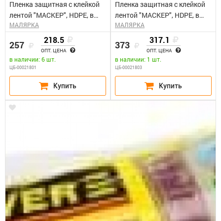
Пленка защитная с клейкой
Пленка защитная с клейкой
лентой "МАСКЕР", HDPE, в
лентой "МАСКЕР", HDPE, в
МАЛЯРКА
МАЛЯРКА
диспенсере,10 мкм, 0,55 x
диспенсере, 10мкм, 1,4 x 33м
33м STAYER "PROFI"
STAYER "PROFI"
218.5
317.1
257
373
ОПТ. ЦЕНА
ОПТ. ЦЕНА
в наличии: 6 шт.
в наличии: 1 шт.
ЦБ-00021801
ЦБ-00021803