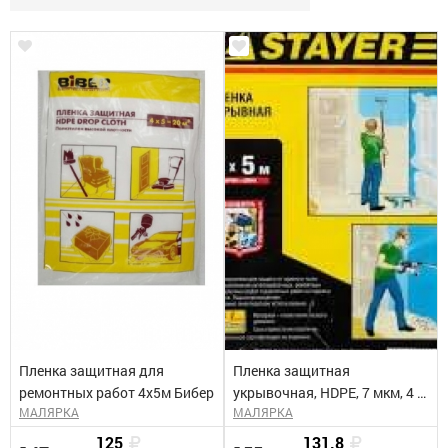
Пленка защитная для
Пленка защитная
ремонтных работ 4х5м Бибер
укрывочная, HDPE, 7 мкм, 4 x
МАЛЯРКА
МАЛЯРКА
5м STAYER "STANDARD"
125
131.8