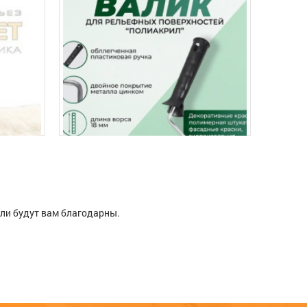
ели будут вам благодарны.
ого
Валик Полиакрил зеленый 180*40мм
Валик 