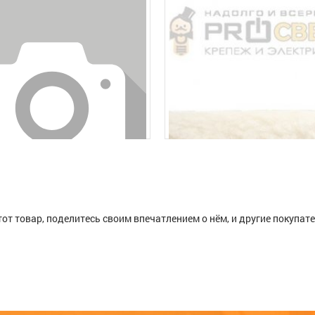
тот товар, поделитесь своим впечатлением о нём, и другие покупат
крил 160мм 350-0160
прижимной (для прикатки
Валик сменный из натуральн