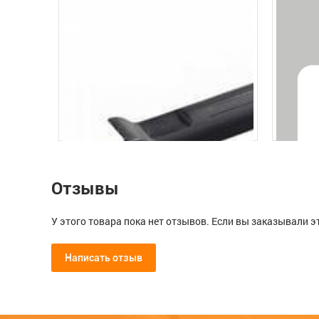
Отзывы
У этого товара пока нет отзывов. Если вы заказывали э
Написать отзыв
Мой отзыв о Ролик-мини Полиа
Валик прижимной бочка в сборе,
Валик 