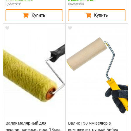
ЦБ-00077271
ЦБ-00029882
Валик малярный для
Валик 150 мм велюр в
неровн.поверхн., ворс 18мм
комплекте с ручкой Бибер