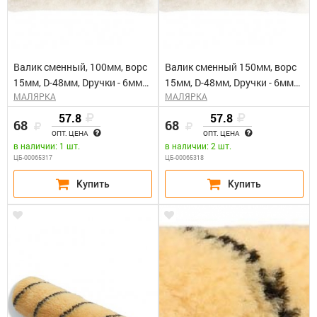
Валик сменный, 100мм, ворс
Валик сменный 150мм, ворс
15мм, D-48мм, Dручки - 6мм
15мм, D-48мм, Dручки - 6мм
МАЛЯРКА
МАЛЯРКА
полиэстер "ИСКУСТВЕННЫЙ
полиэстер "ИСКУСТВЕННЫЙ
МЕХ"
МЕХ"
57.8
57.8
68
68
ОПТ. ЦЕНА
ОПТ. ЦЕНА
в наличии: 1 шт.
в наличии: 2 шт.
ЦБ-00065317
ЦБ-00065318