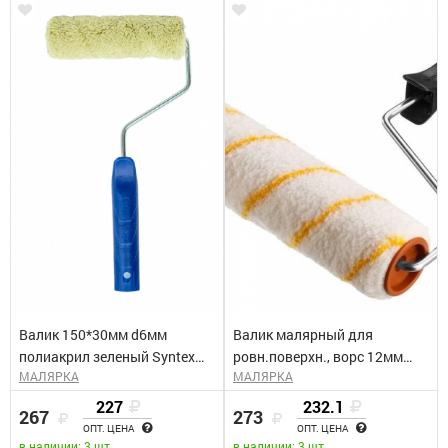
Валик 150*30мм d6мм
Валик малярный для
полиакрил зеленый Syntex
ровн.поверхн., ворс 12мм
МАЛЯРКА
МАЛЯРКА
Управдом 0222717-15
бюгель 6мм, 40х240мм ЗУБР
"ОПТИМА-ГИРПАИНТ"
227
232.1
267
273
ОПТ. ЦЕНА
ОПТ. ЦЕНА
в наличии: 3 шт.
в наличии: 3 шт.