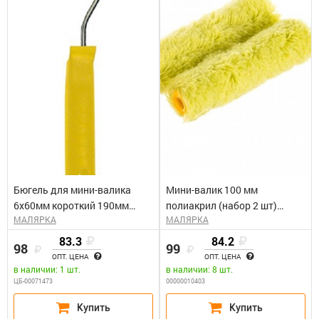
Бюгель для мини-валика
Мини-валик 100 мм
6х60мм короткий 190мм
полиакрил (набор 2 шт)
МАЛЯРКА
МАЛЯРКА
БИБЕР 31721
Бибер
83.3
84.2
98
99
ОПТ. ЦЕНА
ОПТ. ЦЕНА
в наличии: 1 шт.
в наличии: 8 шт.
ЦБ-00071473
00000010403