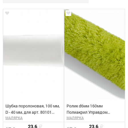
Шубка поролоновая, 100 мм,
Ролик d6мм 160мм
D - 40 мм, для арт. 80101
Полиакрил Управдом
МАЛЯРКА
МАЛЯРКА
Россия// Сибртех
0223770-16
23.6
23.6