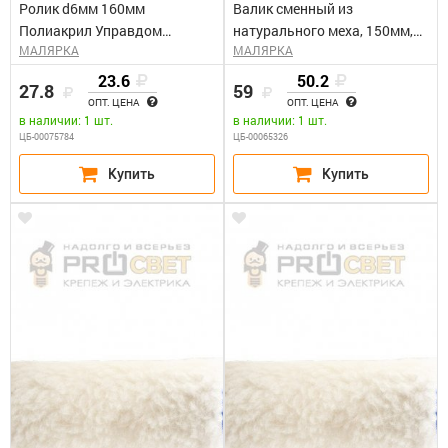
Ролик d6мм 160мм
Валик сменный из
Полиакрил Управдом
натурального меха, 150мм,
МАЛЯРКА
МАЛЯРКА
0233780-16
ворс 12мм, D-48мм D ручки-
6мм россия// Сибртех
23.6
50.2
27.8
59
ОПТ. ЦЕНА
ОПТ. ЦЕНА
в наличии: 1 шт.
в наличии: 1 шт.
ЦБ-00075784
ЦБ-00065326