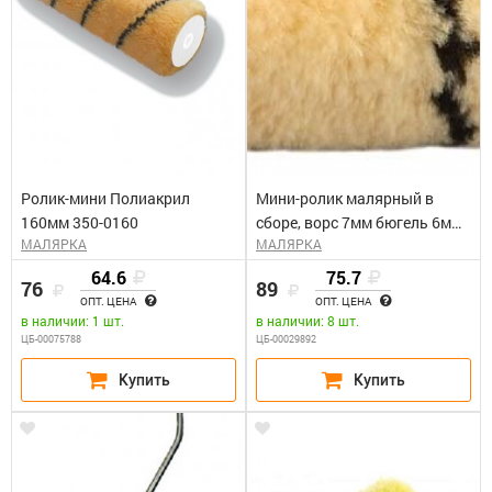
Ролик-мини Полиакрил
Мини-ролик малярный в
160мм 350-0160
сборе, ворс 7мм бюгель 6мм,
МАЛЯРКА
МАЛЯРКА
15х1160мм STAYER
"MASTER" DUALON
64.6
75.7
76
89
ПОЛИАКРИЛ
ОПТ. ЦЕНА
ОПТ. ЦЕНА
в наличии: 1 шт.
в наличии: 8 шт.
ЦБ-00075788
ЦБ-00029892