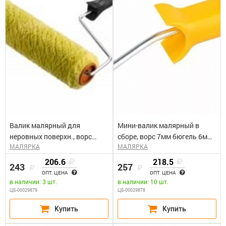
Валик малярный для
Мини-валик малярный в
неровных поверхн., ворс
сборе, ворс 7мм бюгель 6мм,
МАЛЯРКА
МАЛЯРКА
18мм бюгель 6мм, 40х180мм
15х1160мм STAYER
ЗУБР "ОПТИМА-СИНТЕКС"
"MASTER" DUALON
206.6
218.5
243
257
ПОЛИАКРИЛ
ОПТ. ЦЕНА
ОПТ. ЦЕНА
в наличии: 3 шт.
в наличии: 10 шт.
ЦБ-00029879
ЦБ-00029878