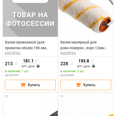
Валик прижимной (для
Валик малярный для
прикатки обоев) 180 мм
ровн.поверхн., ворс 12мм
МАЛЯРКА
МАЛЯРКА
"Вилатерм" Петрович арт.
бюгель 6мм, 40х180мм ЗУБР
П092-180
"ОПТИМА-ГИРПАИНТ"
181.1
193.8
213
228
ОПТ. ЦЕНА
ОПТ. ЦЕНА
в наличии: 1 шт.
в наличии: 2 шт.
ЦБ-00078707
ЦБ-00029881