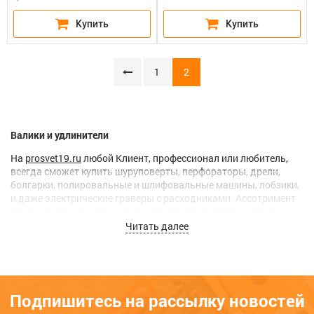
1
2
Валики и удлинители
На
prosvet19.ru
любой Клиент, профессионал или любитель,
всегда сможет купить шуруповерты, перфораторы, дрели,
болгарки, полировальные и шлифовальные машины, лобзики,
и даже электрические граверы с расходниками. Ассотримент
представлен каталогом более 20 000 товаров! Если товара нет
в наличии, мы
привезем его под заказ.
Читать далее
В феврале 2016 года мы создали собственную
службу
вечерней доставки
по городам Абакан, Черногорск, Усть-
Абакан – это гарантия того, что Ваш заказ всегда будет
доставлен.
Подпишитесь на рассылку новостей
Если Вам потребуется наша
консультация
, или вы хотите