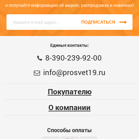
заказать товар, вы сможете это сделать в форме обратной
и получайте информацию об акциях, распродажах и новинках!
связи на сайте или по телефону. Звоните нам прямо сейчас,
единый номер
8 (3902) 399-200
, КРУГЛОСУТОЧНО, наши
консультанты с радостью помогут Вам!
ПОДПИСАТЬСЯ
Единые контакты:
8-390-239-92-00
info@prosvet19.ru
Покупателю
О компании
Способы оплаты