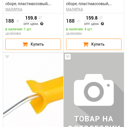
сборе, пластмассовый,
сборе, пластмассовый,
МАЛЯРКА
МАЛЯРКА
бюгель 6мм, 40мм STAYER
бюгель 6мм, 45мм STAYER
159.8
159.8
188
188
ОПТ. ЦЕНА
ОПТ. ЦЕНА
в наличии: 1 шт.
в наличии: 4 шт.
ЦБ-00020803
ЦБ-00020804