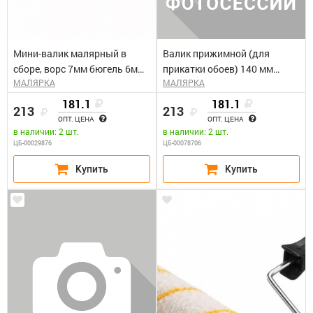
Мини-валик малярный в
Валик прижимной (для
сборе, ворс 7мм бюгель 6мм,
прикатки обоев) 140 мм
МАЛЯРКА
МАЛЯРКА
15х70мм STAYER "MASTER"
"Вилатерм" Петрович арт.
DUALON ПОЛИАКРИЛ
П092-140
181.1
181.1
213
213
ОПТ. ЦЕНА
ОПТ. ЦЕНА
в наличии: 2 шт.
в наличии: 2 шт.
ЦБ-00029876
ЦБ-00078706