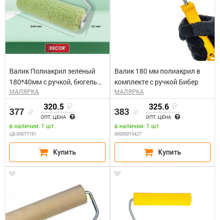
Валик Полиакрил зеленый
Валик 180 мм полиакрил в
180*40мм с ручкой, бюгель
комплекте с ручкой Бибер
МАЛЯРКА
МАЛЯРКА
6мм Управдом 0222718-18
320.5
325.6
377
383
ОПТ. ЦЕНА
ОПТ. ЦЕНА
в наличии: 1 шт.
в наличии: 1 шт.
ЦБ-00077161
00000010427