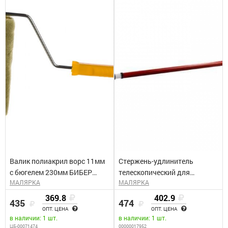
Валик полиакрил ворс 11мм
Стержень-удлинитель
с бюгелем 230мм БИБЕР
телескопический для
МАЛЯРКА
МАЛЯРКА
32513
валиков, 1-2м STAYER
"MASTER"
369.8
402.9
435
474
ОПТ. ЦЕНА
ОПТ. ЦЕНА
в наличии: 1 шт.
в наличии: 1 шт.
ЦБ-00071474
00000017952