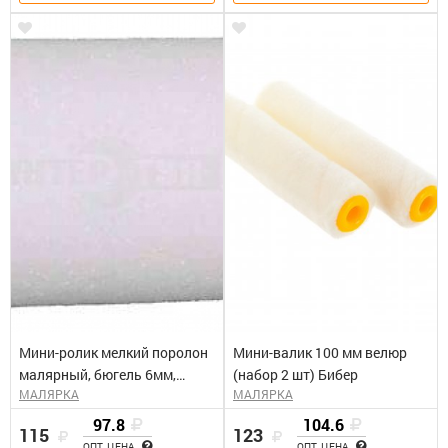
Мини-ролик мелкий поролон
Мини-валик 100 мм велюр
малярный, бюгель 6мм,
(набор 2 шт) Бибер
МАЛЯРКА
МАЛЯРКА
35х70мм STAYER "MASTER"
97.8
104.6
115
123
ОПТ. ЦЕНА
ОПТ. ЦЕНА