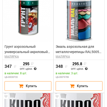
Грунт аэрозольный
Эмаль аэрозольная для
универсальный акриловый
металлочерепицы RAL5005
МАЛЯРКА
МАЛЯРКА
черный КУДО KU-2103 (0,52л)
сигнальный синий КУДО KU-
05005R (0,52л)
295
295.8
347
348
ОПТ. ЦЕНА
ОПТ. ЦЕНА
в наличии: 8 шт.
в наличии: 3 шт.
ЦБ-00030720
ЦБ-00075789