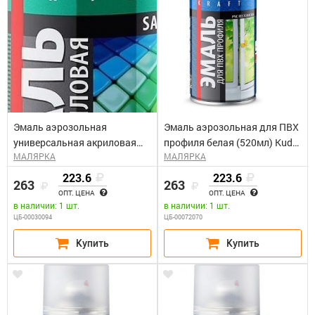
Эмаль аэрозольная
Эмаль аэрозольная для ПВХ
универсальная акриловая
профиля белая (520мл) Kudo
МАЛЯРКА
МАЛЯРКА
satin RAL1018 цинково-
KU-6101
жёлтая КУДО KU-0A1018
223.6
223.6
263
263
(0,52л)
ОПТ. ЦЕНА
ОПТ. ЦЕНА
в наличии: 1 шт.
в наличии: 1 шт.
ЦБ-00030094
ЦБ-00072070