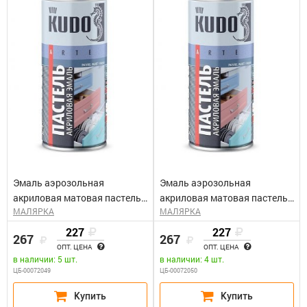
Эмаль аэрозольная
Эмаль аэрозольная
акриловая матовая пастель
акриловая матовая пастель
МАЛЯРКА
МАЛЯРКА
желтая (0,52л)Kudo KU-A107
зеленая (0,52л)Kudo KU-A103
227
227
267
267
ОПТ. ЦЕНА
ОПТ. ЦЕНА
в наличии: 5 шт.
в наличии: 4 шт.
ЦБ-00072049
ЦБ-00072050