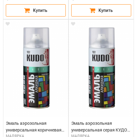
Эмаль аэрозольная
Эмаль аэрозольная
универсальная коричневая
универсальная серая КУДО
МАЛЯРКА
МАЛЯРКА
КУДО KU-1012 (0,52л)
KU-1018 (0,52л)