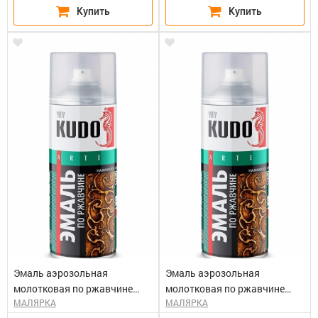
Эмаль аэрозольная
Эмаль аэрозольная
молотковая по ржавчине
молотковая по ржавчине
МАЛЯРКА
МАЛЯРКА
серебристо-синяя КУДО KU-
серебристо-вишневая КУДО