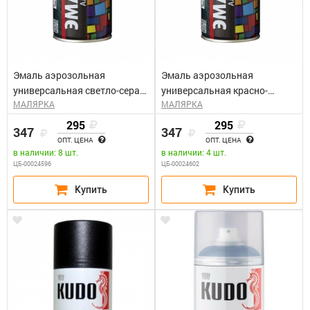
Эмаль аэрозольная
Эмаль аэрозольная
универсальная светло-серая
универсальная красно-
МАЛЯРКА
МАЛЯРКА
КУДО KU-1017 (0,52л)
коричневая КУДО KU-1024
(0,52л)
295
295
347
347
ОПТ. ЦЕНА
ОПТ. ЦЕНА
в наличии: 8 шт.
в наличии: 4 шт.
ЦБ-00024596
ЦБ-00024602