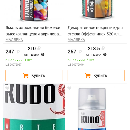
Эмаль аэрозольная бежевая
Декоративное покрытие для
высокоглянцевая акриловая
стекла Эффект инея 520мл.
МАЛЯРКА
МАЛЯРКА
RAL 1001 (0,52л) Kudo KU-
Kudo KU-9032
A1001
210
218.5
247
257
ОПТ. ЦЕНА
ОПТ. ЦЕНА
в наличии: 1 шт.
в наличии: 5 шт.
ЦБ-00072067
ЦБ-00072046