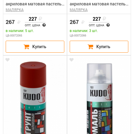
акриловая матовая пастель
акриловая матовая пастель
МАЛЯРКА
МАЛЯРКА
бежевая (0,52л)Kudo KU-A104
голубая (0,52л)Kudo KU-A102
227
227
267
267
ОПТ. ЦЕНА
ОПТ. ЦЕНА
в наличии: 5 шт.
в наличии: 3 шт.
ЦБ-00072065
ЦБ-00072066