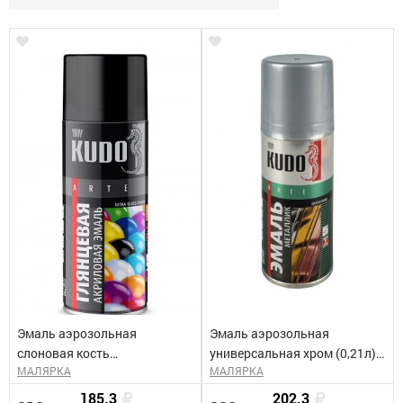
Эмаль аэрозольная
Эмаль аэрозольная
слоновая кость
универсальная хром (0,21л)
МАЛЯРКА
МАЛЯРКА
высокоглянцевая акриловая
КУДО KU-1027
RAL 1015 (0,52л) Kudo KU-
185.3
202.3