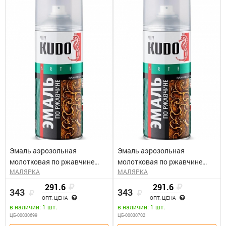
Эмаль аэрозольная
Эмаль аэрозольная
молотковая по ржавчине
молотковая по ржавчине
МАЛЯРКА
МАЛЯРКА
бронзовая КУДО KU-3006
серебристо-голубая КУДО
(0,52л)
KU-3010 (0,52л)
291.6
291.6
343
343
ОПТ. ЦЕНА
ОПТ. ЦЕНА
в наличии: 1 шт.
в наличии: 1 шт.
ЦБ-00030699
ЦБ-00030702