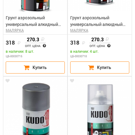
Грунт аэрозольный
Грунт аэрозольный
универсальный алкидный
универсальный алкидный
МАЛЯРКА
МАЛЯРКА
серый КУДО KU-2001 (0,52л)
белый КУДО KU-2004 (0,52л)
270.3
270.3
318
318
ОПТ. ЦЕНА
ОПТ. ЦЕНА
в наличии: 8 шт.
в наличии: 4 шт.
ЦБ-00030715
ЦБ-00030718