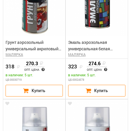
Грунт аэрозольный
Эмаль аэрозольная
универсальный акриловый
универсальная белая
МАЛЯРКА
МАЛЯРКА
серый КУДО KU-2101 (0,52л)
глянцевая КУДО KU-1001
(0,52л)
270.3
274.6
318
323
ОПТ. ЦЕНА
ОПТ. ЦЕНА
в наличии: 5 шт.
в наличии: 5 шт.
ЦБ-00030719
ЦБ-00024578