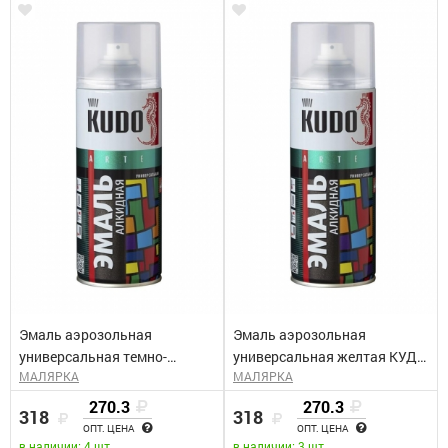
Эмаль аэрозольная
Эмаль аэрозольная
универсальная темно-
универсальная желтая КУДО
МАЛЯРКА
МАЛЯРКА
зеленая КУДО KU-1007
KU-1013 (0,52л)
(0,52л)
270.3
270.3
318
318
ОПТ. ЦЕНА
ОПТ. ЦЕНА
в наличии: 4 шт.
в наличии: 3 шт.