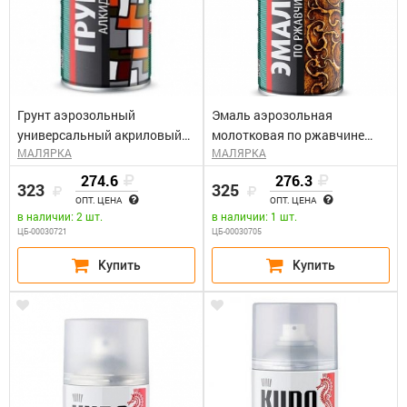
Грунт аэрозольный
Эмаль аэрозольная
универсальный акриловый
молотковая по ржавчине
МАЛЯРКА
МАЛЯРКА
белый КУДО KU-2104 (0,52л)
серебристо-черная КУДО KU-
3013 (0,52л)
274.6
276.3
323
325
ОПТ. ЦЕНА
ОПТ. ЦЕНА
в наличии: 2 шт.
в наличии: 1 шт.
ЦБ-00030721
ЦБ-00030705