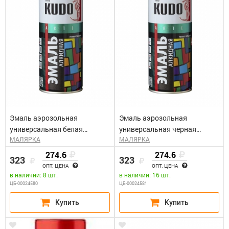
Эмаль аэрозольная
Эмаль аэрозольная
универсальная белая
универсальная черная
МАЛЯРКА
МАЛЯРКА
матовая КУДО KU-1101
матовая КУДО KU-1102
(0,52л)
(0,52л)
274.6
274.6
323
323
ОПТ. ЦЕНА
ОПТ. ЦЕНА
в наличии: 8 шт.
в наличии: 16 шт.
ЦБ-00024580
ЦБ-00024581