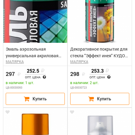
Эмаль аэрозольная
Декоративное покрытие для
универсальная акриловая
стекла "Эффект инея" КУДО
МАЛЯРКА
МАЛЯРКА
satin RAL1001 бежевая КУДО
KU-9031 (0,52л)
KU-0A1001 (0,52л)
252.5
253.3
297
298
ОПТ. ЦЕНА
ОПТ. ЦЕНА
в наличии: 1 шт.
в наличии: 2 шт.
ЦБ-00030093
ЦБ-00030723