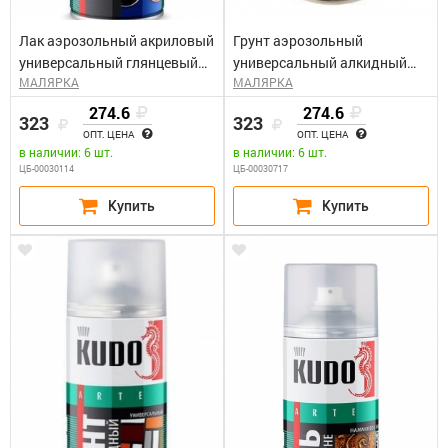
Лак аэрозольный акриловый
Грунт аэрозольный
универсальный глянцевый
универсальный алкидный
МАЛЯРКА
МАЛЯРКА
КУДО KU-9002 (0,52л)
черный КУДО KU-2003 (0,52л)
274.6
274.6
323
323
ОПТ. ЦЕНА
ОПТ. ЦЕНА
в наличии: 6 шт.
в наличии: 6 шт.
ЦБ-00030114
ЦБ-00030717