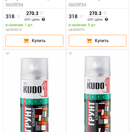
МАЛЯРКА
МАЛЯРКА
КУДО KU-9003 (0,52л)
черно-бронзовая КУДО KU-
3009 (0,52л)
270.3
270.3
318
318
ОПТ. ЦЕНА
ОПТ. ЦЕНА
в наличии: 1 шт.
в наличии: 5 шт.
ЦБ-00030115
ЦБ-00030701