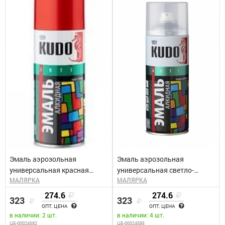
Эмаль аэрозольная
Эмаль аэрозольная
универсальная красная
универсальная светло-
МАЛЯРКА
МАЛЯРКА
КУДО KU-1003 (0,52л)
зеленая КУДО KU-1006
(0,52л)
274.6
274.6
323
323
ОПТ. ЦЕНА
ОПТ. ЦЕНА
в наличии: 2 шт.
в наличии: 4 шт.
ЦБ-00024582
ЦБ-00024585