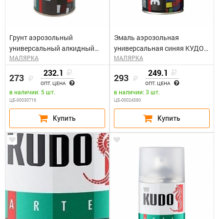
Грунт аэрозольный
Эмаль аэрозольная
универсальный алкидный
универсальная синяя КУДО
МАЛЯРКА
МАЛЯРКА
красно-коричневый КУДО
KU-1011 (0,52л)
KU-2002 (0,52л)
232.1
249.1
273
293
ОПТ. ЦЕНА
ОПТ. ЦЕНА
в наличии: 5 шт.
в наличии: 3 шт.
ЦБ-00030716
ЦБ-00024590