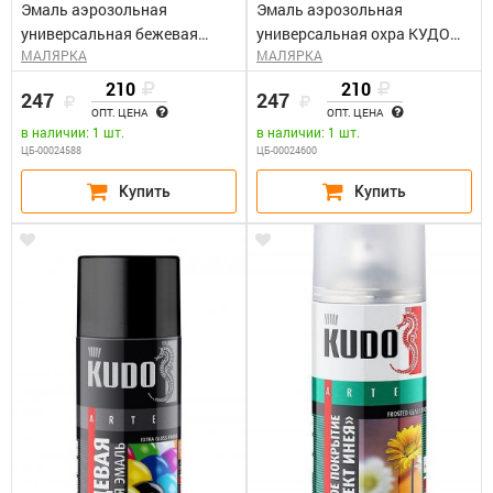
Эмаль аэрозольная
Эмаль аэрозольная
универсальная бежевая
универсальная охра КУДО
МАЛЯРКА
МАЛЯРКА
КУДО KU-1009 (0,52л)
KU-1022 (0,52л)
210
210
247
247
ОПТ. ЦЕНА
ОПТ. ЦЕНА
в наличии: 1 шт.
в наличии: 1 шт.
ЦБ-00024588
ЦБ-00024600