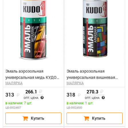
Эмаль аэрозольная
Эмаль аэрозольная
универсальная медь КУДО
универсальная вишневая
МАЛЯРКА
МАЛЯРКА
KU-1030 (0,52л)
КУДО KU-1004 (0,52л)
266.1
270.3
313
318
ОПТ. ЦЕНА
ОПТ. ЦЕНА
в наличии: 7 шт.
в наличии: 1 шт.
ЦБ-00024607
ЦБ-00024583