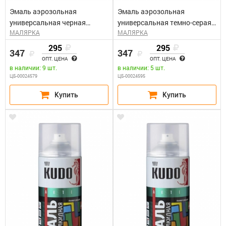
Эмаль аэрозольная
Эмаль аэрозольная
универсальная черная
универсальная темно-серая
МАЛЯРКА
МАЛЯРКА
глянцевая КУДО KU-1002
КУДО KU-1016 (0,52л)
(0,52л)
295
295
347
347
ОПТ. ЦЕНА
ОПТ. ЦЕНА
в наличии: 9 шт.
в наличии: 5 шт.
ЦБ-00024579
ЦБ-00024595