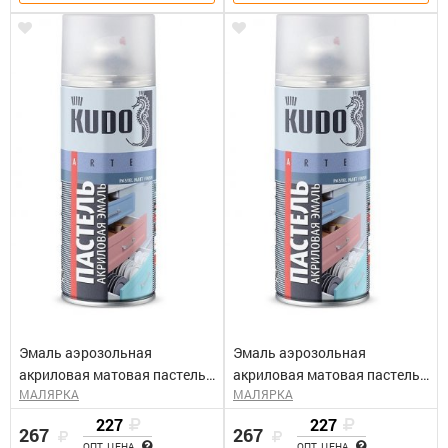
Эмаль аэрозольная
Эмаль аэрозольная
акриловая матовая пастель
акриловая матовая пастель
МАЛЯРКА
МАЛЯРКА
розовая (0,52л)Kudo KU-A101
сиреневая (0,52л)Kudo KU-
A106
227
227
267
267
ОПТ. ЦЕНА
ОПТ. ЦЕНА