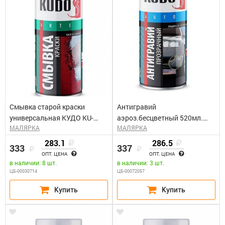
Смывка старой краски
Антигравий
универсальная КУДО KU-
аэроз.бесцветный 520мл.
МАЛЯРКА
МАЛЯРКА
9001 (0,52л)
Kudo KU-5220
283.1
286.5
333
337
ОПТ. ЦЕНА
ОПТ. ЦЕНА
в наличии: 8 шт.
в наличии: 3 шт.
ЦБ-00030714
ЦБ-00072057