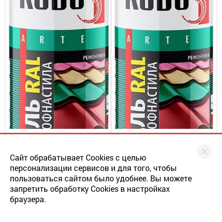
Эмаль аэрозольная для
Эмаль аэрозольная для
металлочерепицы RAL3005
металлочерепицы RAL3011
Сайт обрабатывает Cookies с целью
МАЛЯРКА
МАЛЯРКА
винно-красный КУДО KU-
коричнево-красный КУДО
персонализации сервисов и для того, чтобы
03005R (0,52л)
KU-03011R (0,52л)
308.6
308.6
пользоваться сайтом было удобнее. Вы можете
363
363
ОПТ. ЦЕНА
ОПТ. ЦЕНА
запретить обработку Cookies в настройках
в наличии: 1 шт.
в наличии: 1 шт.
браузера.
ЦБ-00029133
ЦБ-00030084