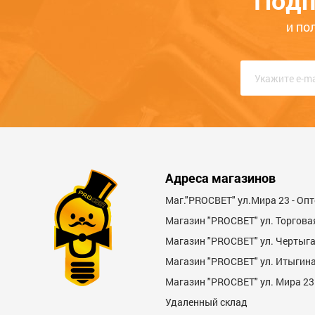
Подп
КРУГЛОСУТОЧНО
и по
Адреса магазинов
Маг."PROСВЕТ" ул.Мира 23 - Оп
Магазин "PROСВЕТ" ул. Торгова
Магазин "PROCBET" ул. Чертыг
Магазин "PROCBET" ул. Итыгина 
Магазин "PROСВЕТ" ул. Мира 23
Удаленный склад