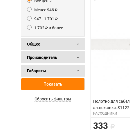
Все цены
Менее 946
947 - 1 701
1 702
и более
Общее
Производитель
Габариты
Показать
Сбросить фильтры
Полотно для сабе
эл.ножовки, S1122E
РАСХОДНИКИ
тонколистовой, пр
металл, нерж.стал
333
"PROFI"