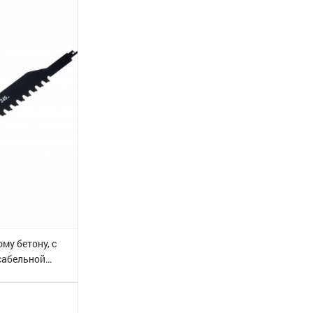
му бетону, с
сабельной
/350, 20Т ЗУБР