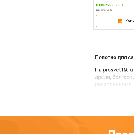
в наличии: 2 шт.
ЦБ-00075039
Полотно для с
На
prosvet19.ru
дрели, болгарк
расходниками. 
привезем его п
В феврале 201
Усть-Абакан – 
Если Вам потр
обратной связи