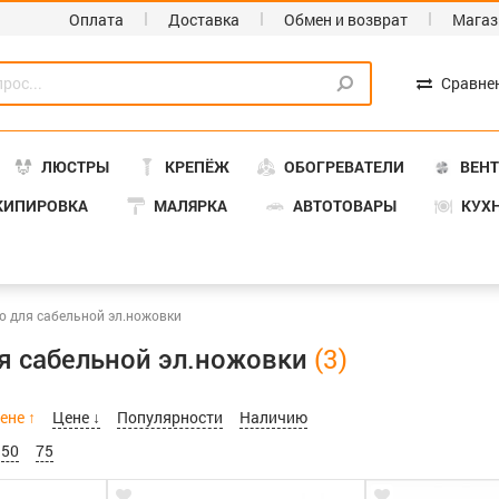
Оплата
Доставка
Обмен и возврат
Магаз
Сравне
ЛЮСТРЫ
КРЕПЁЖ
ОБОГРЕВАТЕЛИ
ВЕН
КИПИРОВКА
МАЛЯРКА
АВТОТОВАРЫ
КУХ
о для сабельной эл.ножовки
я сабельной эл.ножовки
ене ↑
Цене ↓
Популярности
Наличию
50
75