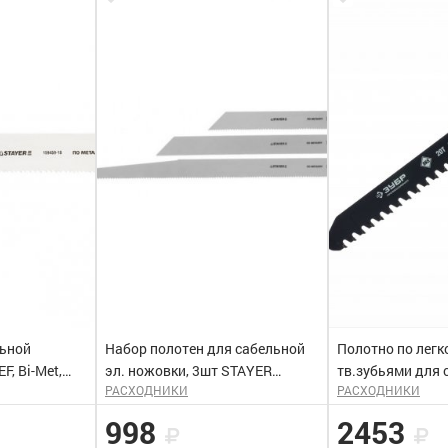
льной
Набор полотен для сабельной
Полотно по легко
F, Bi-Met,
эл. ножовки, 3шт STAYER
тв.зубьями для 
РАСХОДНИКИ
РАСХОДНИКИ
офильн.
″PROFI″
эл.ножовки. 460
ь, STAYER
998
2453