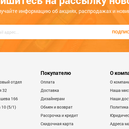
ишитесь на рассылку нов
, наши консультанты с радостью помогут Вам!
лучайте информацию об акциях, распродажах и нови
ПОДПИ
Покупателю
О комп
товый отдел
Оплата
О компан
я 32
Доставка
Наша мис
ашева 166
Дизайнерам
Наши дос
10 (5/1)
Обмен и возврат
Политика
Рассрочка и кредит
Юридичес
Скидочная карта
Адреса м