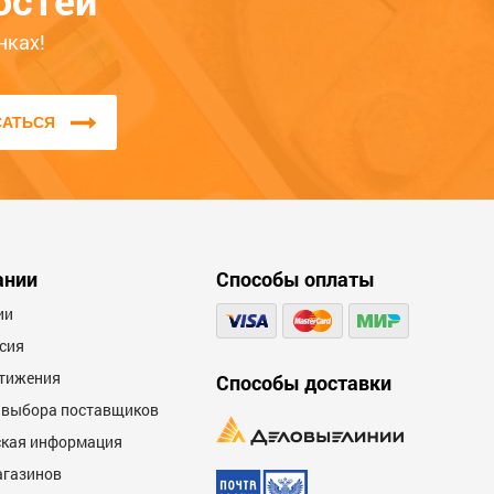
остей
нках!
САТЬСЯ
ании
Способы оплаты
ии
сия
тижения
Способы доставки
 выбора поставщиков
кая информация
агазинов